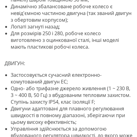
Динамічно збалансоване робоче колесо є
невід'ємною частиною двигуна (так званий двигун
з обертовим корпусом);
Лопаті загнуті назад;
Для розмірів 250 і 280, робоче колесо
виготовлено з оцинкованої сталі, інші моделі
мають пластикові робочі колеса.
ДВИГУН:
Застосовується сучасний електронно-
комутований двигун EC;
Одно- або трифазне джерело живлення (1 ~ 230 В,
3 ~ 400 В, 50 Гц) з вбудованим тепловим захистом.
Ступінь захисту IP54, клас ізоляції F;
Двигуни адаптовані для плавного регулювання
швидкості в повному діапазоні, зберігаючи при
цьому високу ефективність;
Управління здійснюється за допомогою
вбудованого регулятора швидкості, до якого може