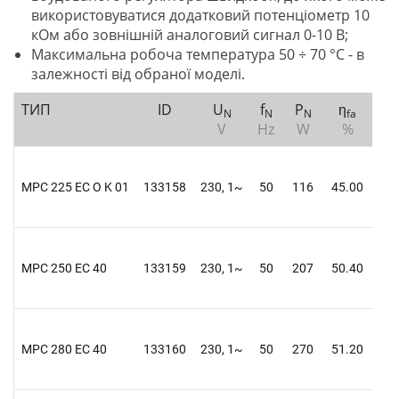
використовуватися додатковий потенціометр 10
кОм або зовнішній аналоговий сигнал 0-10 В;
Максимальна робоча температура 50 ÷ 70 °C - в
залежності від обраної моделі.
ТИП
ID
U
f
P
η
η
N
N
N
fa
V
Hz
W
%
MPC 225 EC O K 01
133158
230, 1~
50
116
45.00
45.
MPC 250 EC 40
133159
230, 1~
50
207
50.40
50.
MPC 280 EC 40
133160
230, 1~
50
270
51.20
51.