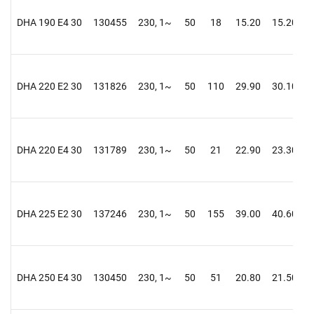
DHA 190 E4 30
130455
230, 1~
50
18
15.20
15.20
0
DHA 220 E2 30
131826
230, 1~
50
110
29.90
30.10
0
DHA 220 E4 30
131789
230, 1~
50
21
22.90
23.30
0
DHA 225 E2 30
137246
230, 1~
50
155
39.00
40.60
0
DHA 250 E4 30
130450
230, 1~
50
51
20.80
21.50
0