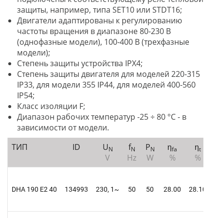
защиты, например, типа SET10 или STDT16;
Двигатели адаптированы к регулированию
частоты вращения в диапазоне 80-230 В
(однофазные модели), 100-400 В (трехфазные
модели);
Степень защиты устройства IPX4;
Степень защиты двигателя для моделей 220-315
IP33, для модели 355 IP44, для моделей 400-560
IP54;
Класс изоляции F;
Диапазон рабочих температур -25 ÷ 80 °C - в
зависимости от модели.
ТИП
ID
U
f
P
η
η
I
N
N
N
fa
t
V
Hz
W
%
%
DHA 190 E2 40
134993
230, 1~
50
50
28.00
28.10
0