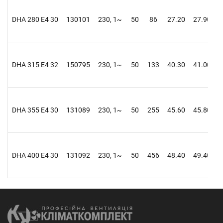
DHA 280 E4 30
130101
230, 1~
50
86
27.20
27.90
0
DHA 315 E4 32
150795
230, 1~
50
133
40.30
41.00
0
DHA 355 E4 30
131089
230, 1~
50
255
45.60
45.80
1
DHA 400 E4 30
131092
230, 1~
50
456
48.40
49.40
2