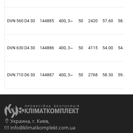
DVN 560 D4 30
144885
400, 3~
50
2420
57.60
58.20
DVN 630 D4 30
144886
400, 3~
50
4115
54.00
54.90
DVN 710 D6 30
144887
400, 3~
50
2768
58.30
59.40
Украина, г. Киев,
info@klimatkomplekt.com.ua