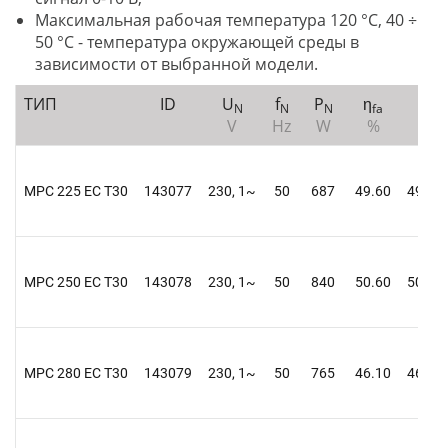
Максимальная рабочая температура 120 °C, 40 ÷
50 °C - температура окружающей среды в
зависимости от выбранной модели.
ТИП
ID
U
f
P
η
η
N
N
N
fa
t
V
Hz
W
%
%
MPC 225 EC T30
143077
230, 1~
50
687
49.60
49.90
MPC 250 EC T30
143078
230, 1~
50
840
50.60
50.90
MPC 280 EC T30
143079
230, 1~
50
765
46.10
46.60