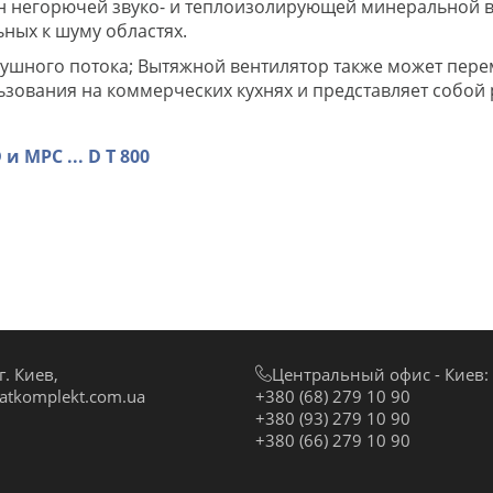
н негорючей звуко- и теплоизолирующей минеральной в
ных к шуму областях.
здушного потока; Вытяжной вентилятор также может пе
льзования на коммерческих кухнях и представляет собой
 MPC ... D T 800
. Киев,
Центральный офис - Киев:
atkomplekt.com.ua
+380 (68) 279 10 90
+380 (93) 279 10 90
+380 (66) 279 10 90