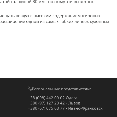
атой толщиной 30 мм - поэтому эти вытяжные
ремещать воздух с высоким содержанием жировых
 расширение одной из самых гибких линеек кухонных
Региональные представители:
+38 (098) 442 09 02 Одеса
+380 (97) 127 23 42 - Львов
+380 (67) 675 63 77 - Ивано-Франковск