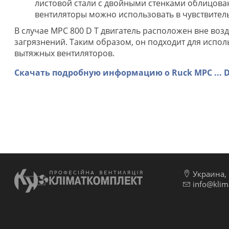
листовой стали с двойными стенками облицова
вентиляторы можно использовать в чувствитель
В случае MPC 800 D T двигатель расположен вне во
загрязнений. Таким образом, он подходит для испо
вытяжных вентиляторов.
Скачать подробную информацию о Ruck MPC ... D и
Украина, г
info@klim