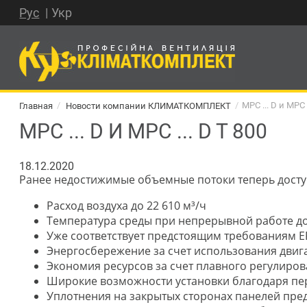
Рус
Укр
Главная
Новости компании КЛИМАТКОМПЛЕКТ
MPC ... D и MPC 
MPC ... D И MPC ... D T 800
18.12.2020
Ранее недостижимые объемные потоки теперь досту
Расход воздуха до 22 610 м³/ч
Температура среды при непрерывной работе до 6
Уже соответствует предстоящим требованиям E
Энергосбережение за счет использования двига
Экономия ресурсов за счет плавного регулиро
Широкие возможности установки благодаря п
Уплотнения на закрытых сторонах панелей пре