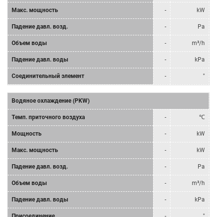
Mакс. мощность
-
kW
Падение давл. возд.
-
Pa
Объем воды
-
m³/h
Падение давл. воды
-
kPa
Соединительный элемент
-
"
Водяное охлаждение (PKW)
Tемп. приточного воздуха
-
℃
Мощность
-
kW
Mакс. мощность
-
kW
Падение давл. возд.
-
Pa
Объем воды
-
m³/h
Падение давл. воды
-
kPa
Присоединение
-
"