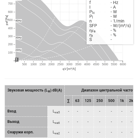
f
-
Hz
700
Ι
-
A
Ρ
-
W
600
lc
Ρ
-
W
psf [Pa]
l
n
-
1/min
500
40Hz
SFP
-
W/(m³/s)
400
η
-
%
Fa
η
-
%
t
300
30Hz
S
-
200
20Hz
100
1
500
1000
1500
2000
2500
3000
3500
4000
4500
5000
5500
6000
qV [m³/h]
Звуковая мощность (L
) dB(A)
Диапазон центральной частоты
W
∑
63
125
250
500
1k
2k
Bход
L
-
-
-
-
-
-
-
wa5
Bыход
L
-
-
-
-
-
-
-
wa6
Снаружи корп.
L
-
-
-
-
-
-
-
wa2