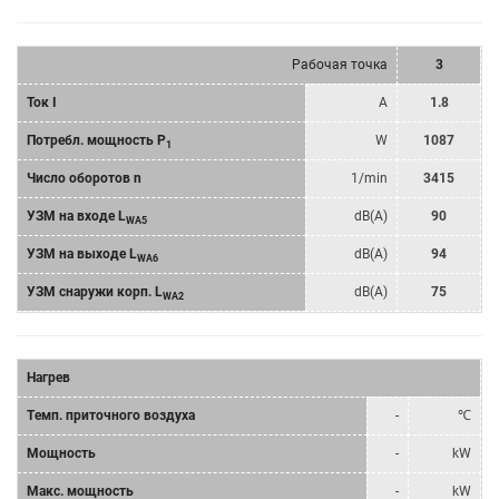
Рабочая точка
3
Ток I
A
1.8
Потребл. мощность P
W
1087
1
Число оборотов n
1/min
3415
УЗМ на входе L
dB(A)
90
WA5
УЗМ на выходе L
dB(A)
94
WA6
УЗМ снаружи корп. L
dB(A)
75
WA2
Нагрев
Tемп. приточного воздуха
-
℃
Мощность
-
kW
Mакс. мощность
-
kW