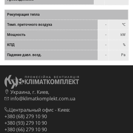
Рекуперация тепла
Tемп. приточного воздуха
-
℃
Мощность
-
kW
КПД
-
%
Падение давл. возд.
-
Pa
Украина, г. Киев,
info@klimatkomplekt.com.ua
Центральный офис - Киев:
+380 (68) 279 10 90
+380 (93) 279 10 90
+380 (66) 279 10 90