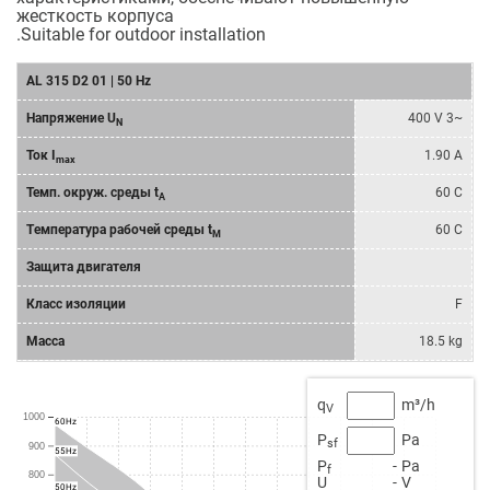
жесткость корпуса
.Suitable for outdoor installation
AL 315 D2 01 | 50 Hz
Напряжение U
400 V 3~
N
Ток I
1.90 A
max
Темп. окруж. среды t
60 C
A
Tемпературa рабочeй среды t
60 C
M
Защита двигателя
Класс изоляции
F
Масса
18.5 kg
q
m³/h
V
1000
60Hz
P
Pa
sf
900
55Hz
P
-
Pa
f
800
U
-
V
50Hz