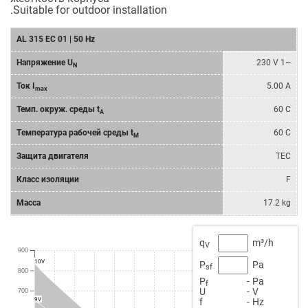
.Suitable for outdoor installation
AL 315 EC 01 | 50 Hz
Напряжение U
230 V 1~
N
Ток I
5.00 A
max
Темп. окруж. среды t
60 C
A
Tемпературa рабочeй среды t
60 C
M
Защита двигателя
TEC
Класс изоляции
F
Масса
17.2 kg
q
m³/h
V
900
10V
P
Pa
sf
800
P
-
Pa
f
U
-
V
700
9V
f
-
Hz