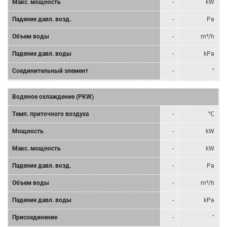
Mакс. мощность
-
kW
Падение давл. возд.
-
Pa
Объем воды
-
m³/h
Падение давл. воды
-
kPa
Соединительный элемент
-
"
Водяное охлаждение (PKW)
Tемп. приточного воздуха
-
℃
Мощность
-
kW
Mакс. мощность
-
kW
Падение давл. возд.
-
Pa
Объем воды
-
m³/h
Падение давл. воды
-
kPa
Присоединение
-
"