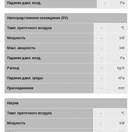
Падение давл. возд.
-
Pa
Непосредственное охлаждение (DV)
Tемп. приточного воздуха
-
℃
Мощность
-
kW
Mакс. мощность
-
kW
Падение давл. возд.
-
Pa
Расход
-
kg/h
Падение давл. среды
-
kPa
Присоединение
-
mm
Нагрев
Tемп. приточного воздуха
-
℃
Мощность
-
kW