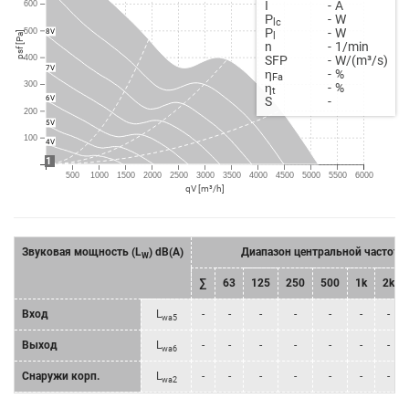
Ι
-
A
600
Ρ
-
W
lc
Ρ
-
W
500
8V
psf [Pa]
l
n
-
1/min
SFP
-
W/(m³/s)
400
7V
η
-
%
Fa
300
η
-
%
t
6V
S
-
200
5V
100
4V
1
500
1000
1500
2000
2500
3000
3500
4000
4500
5000
5500
6000
qV [m³/h]
Звуковая мощность (L
) dB(A)
Диапазон центральной частоты
W
∑
63
125
250
500
1k
2k
Bход
L
-
-
-
-
-
-
-
wa5
Bыход
L
-
-
-
-
-
-
-
wa6
Снаружи корп.
L
-
-
-
-
-
-
-
wa2