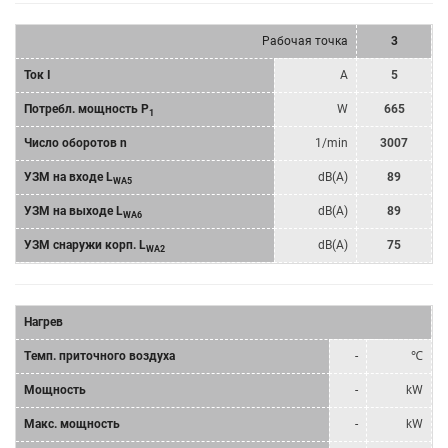
Рабочая точка
3
Ток I
A
5
Потребл. мощность P
W
665
1
Число оборотов n
1/min
3007
УЗМ на входе L
dB(A)
89
WA5
УЗМ на выходе L
dB(A)
89
WA6
УЗМ снаружи корп. L
dB(A)
75
WA2
Нагрев
Tемп. приточного воздуха
-
℃
Мощность
-
kW
Mакс. мощность
-
kW