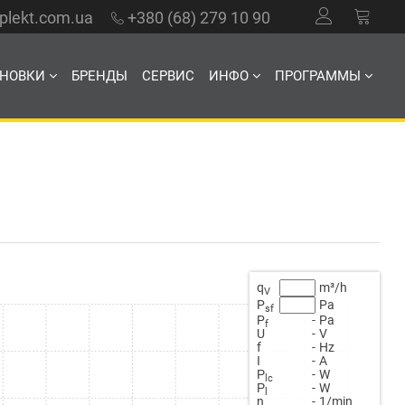
mplekt.com.ua
+380 (68) 279 10 90
АНОВКИ
БРЕНДЫ
СЕРВИС
ИНФО
ПРОГРАММЫ
q
m³/h
V
P
Pa
sf
P
-
Pa
f
U
-
V
f
-
Hz
Ι
-
A
Ρ
-
W
lc
Ρ
-
W
l
n
-
1/min