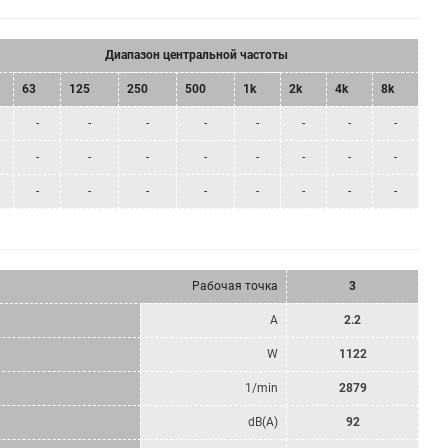
Диапазон центральной частоты
63
125
250
500
1k
2k
4k
8k
-
-
-
-
-
-
-
-
-
-
-
-
-
-
-
-
-
-
-
-
-
-
-
-
Рабочая точка
3
A
2.2
W
1122
1/min
2879
dB(A)
92