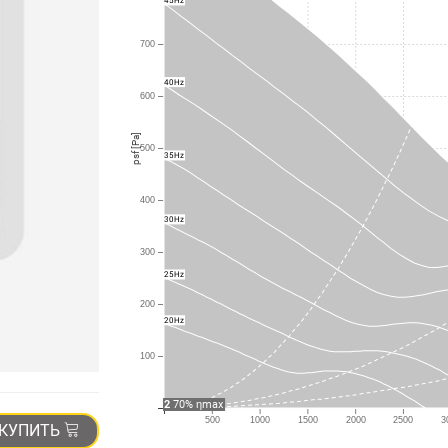
45Hz
700
40Hz
600
psf [Pa]
500
35Hz
400
30Hz
300
25Hz
200
20Hz
100
2
70% ηmax
500
1000
1500
2000
2500
3
КУПИТЬ