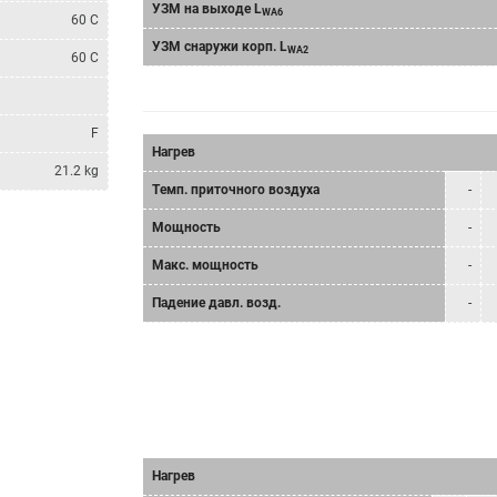
УЗМ на выходе L
WA6
60 C
УЗМ снаружи корп. L
WA2
60 C
F
Нагрев
21.2 kg
Tемп. приточного воздуха
-
Мощность
-
Mакс. мощность
-
Падение давл. возд.
-
Нагрев