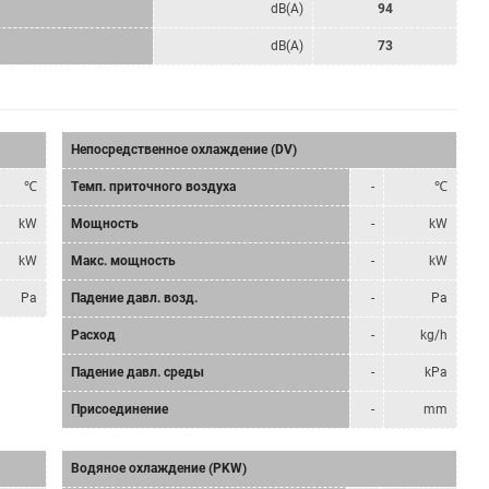
dB(A)
94
dB(A)
73
Непосредственное охлаждение (DV)
℃
Tемп. приточного воздуха
-
℃
kW
Мощность
-
kW
kW
Mакс. мощность
-
kW
Pa
Падение давл. возд.
-
Pa
Расход
-
kg/h
Падение давл. среды
-
kPa
Присоединение
-
mm
Водяное охлаждение (PKW)