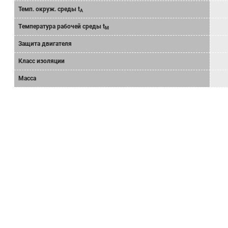
Темп. окруж. среды t
A
Tемпературa рабочeй среды t
M
Защита двигателя
Класс изоляции
Масса