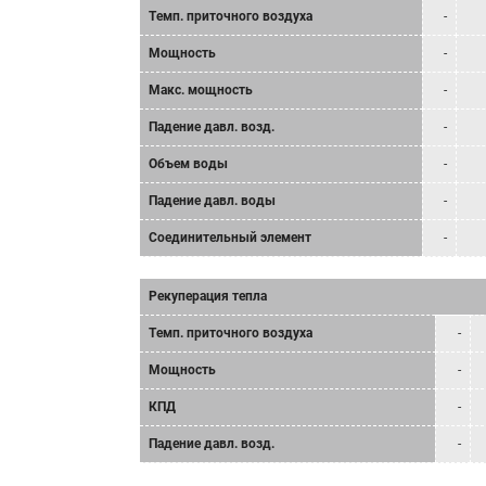
Tемп. приточного воздуха
-
Мощность
-
Mакс. мощность
-
Падение давл. возд.
-
Объем воды
-
Падение давл. воды
-
Соединительный элемент
-
Рекуперация тепла
Tемп. приточного воздуха
-
Мощность
-
КПД
-
Падение давл. возд.
-