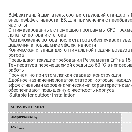
Эффективный двигатель, соответствующий стандарту 
энергоэффективности IE3, для применения с преобраз
частоты
Оптимизированные с помощью программы CFD трехм
лопатки ротора и статора
Расположение ротора после статора обеспечивает уве
давления и повышение эффективности
Коническая ступица для оптимальной подачи воздуха
ротора
Превышают текущие требования Регламента ErP на 15
Температура перемещаемой среды до 60 °C в непрер
работы
Прочная, но при этом легкая сварная конструкция
Двойное назначение лопаток статора, которые, наряду
эффективными аэродинамическими характеристиками
обеспечивают повышенную жесткость корпуса
.Suitable for outdoor installation
AL 355 D2 01 | 50 Hz
Напряжение U
N
Ток I
max