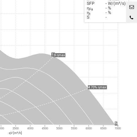
SFP
-
W/(m³/s)
η
-
%
Fa
η
-
%
t
S
-
1
3
ηmax
4
70% ηmax
5
000
3500
4000
4500
5000
5500
6000
6500
7000
qV [m³/h]