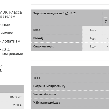
МЭК, класса
Звуковая мощность (L
) dB(A)
W
ователем
∑
ерные
Bход
L
-
wa5
личение
Bыход
L
-
wa6
 к лопаткам
Снаружи корп.
L
-
wa2
–20 %
ывном режиме
 с
,
Ток I
Потребл. мощность P
1
Число оборотов n
400 V 3~
УЗМ на входе L
WA5
2.30 A