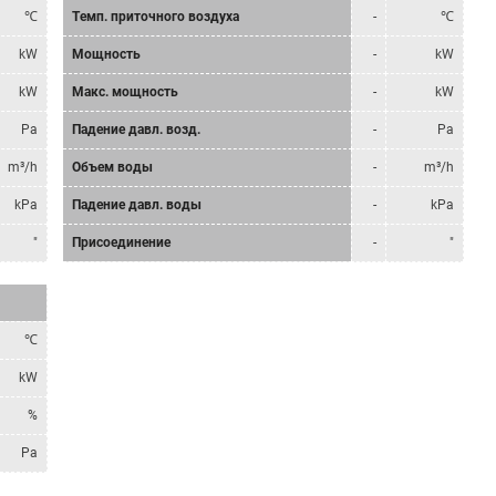
℃
Tемп. приточного воздуха
-
℃
kW
Мощность
-
kW
kW
Mакс. мощность
-
kW
Pa
Падение давл. возд.
-
Pa
m³/h
Объем воды
-
m³/h
kPa
Падение давл. воды
-
kPa
"
Присоединение
-
"
℃
kW
%
Pa