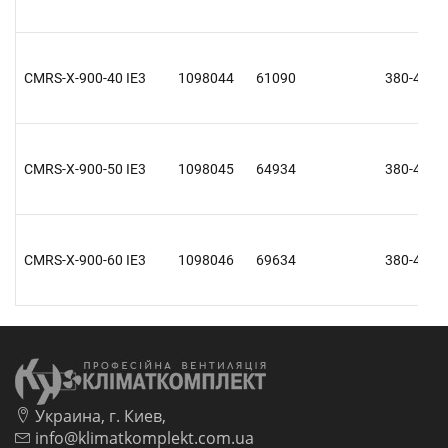
CMRS-X-900-40 IE3
1098044
61090
380-415 V
CMRS-X-900-50 IE3
1098045
64934
380-415 V
CMRS-X-900-60 IE3
1098046
69634
380-415 V
Украина, г. Киев,
info@klimatkomplekt.com.ua