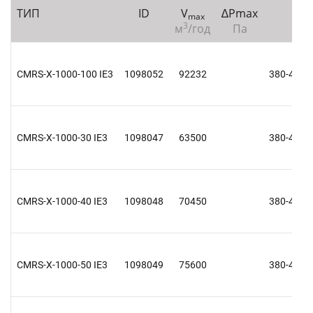
ТИП
ID
V
∆Рmax
U
max
3
м
/год
Па
В
CMRS-X-1000-100 IE3
1098052
92232
380-415 V
CMRS-X-1000-30 IE3
1098047
63500
380-415 V
CMRS-X-1000-40 IE3
1098048
70450
380-415 V
CMRS-X-1000-50 IE3
1098049
75600
380-415 V