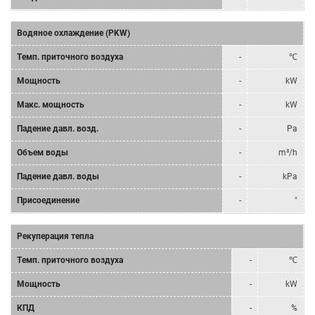
Водяное охлаждение (PKW)
Tемп. приточного воздуха
-
℃
Мощность
-
kW
Mакс. мощность
-
kW
Падение давл. возд.
-
Pa
Объем воды
-
m³/h
Падение давл. воды
-
kPa
Присоединение
-
"
Рекуперация тепла
Tемп. приточного воздуха
-
℃
Мощность
-
kW
КПД
-
%