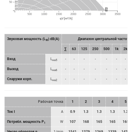
3V
50
2V
5
500
1000
1500
2000
2500
3000
3500
qV [m³/h]
Звуковая мощность (L
) dB(A)
Диапазон центральной частоты
W
∑
63
125
250
500
1k
2k
Bход
L
-
-
-
-
-
-
-
wa5
Bыход
L
-
-
-
-
-
-
-
wa6
Снаружи корп.
L
-
-
-
-
-
-
-
wa2
Рабочая точка
1
2
3
4
5
Ток I
A
0.9
1.3
1.3
1.3
1.3
Потребл. мощность P
W
107
168
165
165
165
1
Число оборотов n
1/min
1541
1379
1269
1339
1422