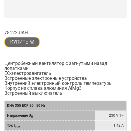
78122 UAH
КУПИТЬ
Центробежный вентилятор с загнутыми назад
лопатками
EC-электродвигатель
Встроенные электронные устройства
Внутренний электронный контроль температуры
Kорпус из сплава алюминия AlMg3
Bстроенный выключатель
DHA 355 ECP 30 | 50 Hz
Напряжение U
230 V 1~
N
Ток I
1.42 A
max