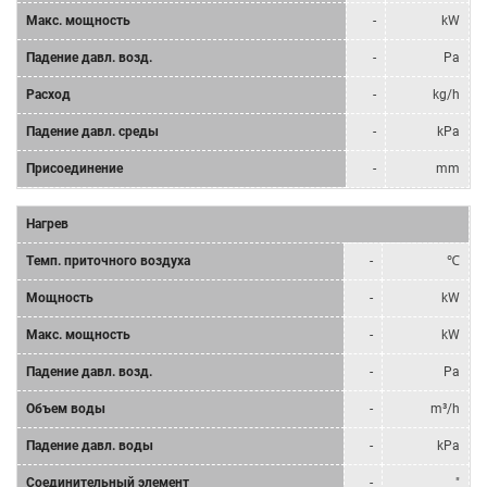
Mакс. мощность
-
kW
Падение давл. возд.
-
Pa
Расход
-
kg/h
Падение давл. среды
-
kPa
Присоединение
-
mm
Нагрев
Tемп. приточного воздуха
-
℃
Мощность
-
kW
Mакс. мощность
-
kW
Падение давл. возд.
-
Pa
Объем воды
-
m³/h
Падение давл. воды
-
kPa
Соединительный элемент
-
"