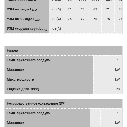
УЗМ на входе L
dB(A)
71
69
67
71
74
WA5
УЗМ на выходе L
dB(A)
75
72
70
75
78
WA6
УЗМ снаружи корп. L
dB(A)
-
-
-
-
-
WA2
Нагрев
Tемп. приточного воздуха
-
℃
Мощность
-
kW
Mакс. мощность
-
kW
Падение давл. возд.
-
Pa
Непосредственное охлаждение (DV)
Tемп. приточного воздуха
-
℃
Мощность
-
kW