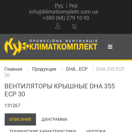
Рус
Укр
info@klimatkomplekt.com.ua
+380 (68) 279 10 90
Главная
Продукция
DHA...ECP
DHA 355 ECP
30
ВЕНТИЛЯТОРЫ КРЫШНЫЕ DHA 355
ECP 30
131267
ОПИСАНИЕ
ДИАГРАММА
ТЕХНИЧЕСКИЕ ХАРАКТЕРИСТИКИ
ЧЕРТЕЖИ