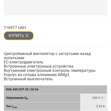
116977 UAH
КУПИТЬ
Центробежный вентилятор с загнутыми назад
лопатками
EC-электродвигатель
Встроенные электронные устройства
Внутренний электронный контроль температуры
Kорпус из сплава алюминия AlMg3
Bстроенный выключатель
DHA 400 ECP 30 | 50 Hz
Напряжение U
230 V 1~
N
Ток I
2.33 A
max