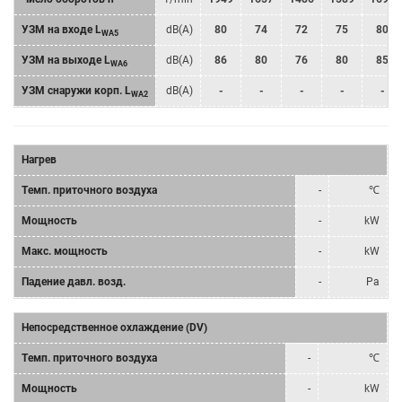
УЗМ на входе L
dB(A)
80
74
72
75
80
WA5
УЗМ на выходе L
dB(A)
86
80
76
80
85
WA6
УЗМ снаружи корп. L
dB(A)
-
-
-
-
-
WA2
Нагрев
Tемп. приточного воздуха
-
℃
Мощность
-
kW
Mакс. мощность
-
kW
Падение давл. возд.
-
Pa
Непосредственное охлаждение (DV)
Tемп. приточного воздуха
-
℃
Мощность
-
kW