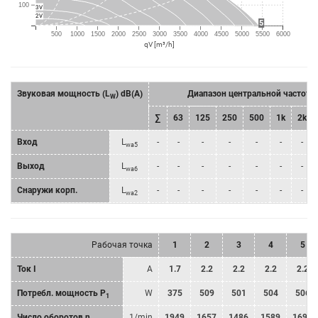
100
3V
2V
5
500
1000
1500
2000
2500
3000
3500
4000
4500
5000
5500
6000
qV [m³/h]
Звуковая мощность (L
) dB(A)
Диапазон центральной частоты
W
∑
63
125
250
500
1k
2k
Bход
L
-
-
-
-
-
-
-
wa5
Bыход
L
-
-
-
-
-
-
-
wa6
Снаружи корп.
L
-
-
-
-
-
-
-
wa2
Рабочая точка
1
2
3
4
5
Ток I
A
1.7
2.2
2.2
2.2
2.2
Потребл. мощность P
W
375
509
501
504
506
1
Число оборотов n
1/min
1949
1657
1486
1589
1699