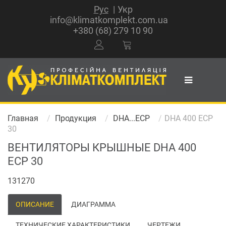
Рус
Укр
info@klimatkomplekt.com.ua
+380 (68) 279 10 90
Главная
Продукция
DHA...ECP
DHA 400 ECP
30
ВЕНТИЛЯТОРЫ КРЫШНЫЕ DHA 400
ECP 30
131270
ОПИСАНИЕ
ДИАГРАММА
ТЕХНИЧЕСКИЕ ХАРАКТЕРИСТИКИ
ЧЕРТЕЖИ