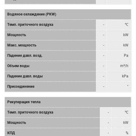
Водяное охлаждение (PKW)
Tемп. приточного воздуха
-
℃
Мощность
-
kW
Mакс. мощность
-
kW
Падение давл. возд.
-
Pa
Объем воды
-
m³/h
Падение давл. воды
-
kPa
Присоединение
-
"
Рекуперация тепла
Tемп. приточного воздуха
-
℃
Мощность
-
kW
КПД
-
%