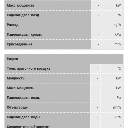
Mакс. мощность
-
kW
Падение давл. возд.
-
Pa
Расход
-
kg/h
Падение давл. среды
-
kPa
Присоединение
-
mm
Нагрев
Tемп. приточного воздуха
-
℃
Мощность
-
kW
Mакс. мощность
-
kW
Падение давл. возд.
-
Pa
Объем воды
-
m³/h
Падение давл. воды
-
kPa
Соединительный элемент
-
"