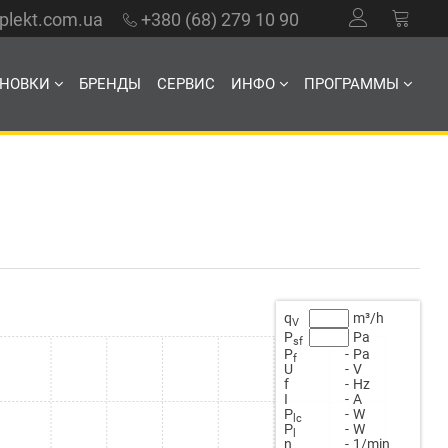
mplekt.com.ua
+380 (68) 279 10 90
АНОВКИ
БРЕНДЫ
СЕРВИС
ИНФО
ПРОГРАММЫ
q
m³/h
V
P
Pa
sf
P
-
Pa
f
U
-
V
f
-
Hz
Ι
-
A
Ρ
-
W
lc
Ρ
-
W
l
n
-
1/min