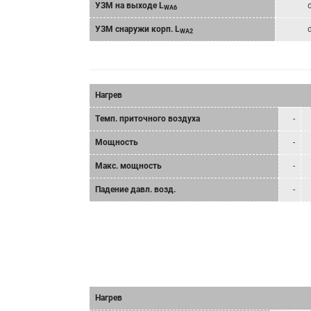
УЗМ на выходе L
WA6
УЗМ снаружи корп. L
WA2
Нагрев
Tемп. приточного воздуха
-
Мощность
-
Mакс. мощность
-
Падение давл. возд.
-
Нагрев