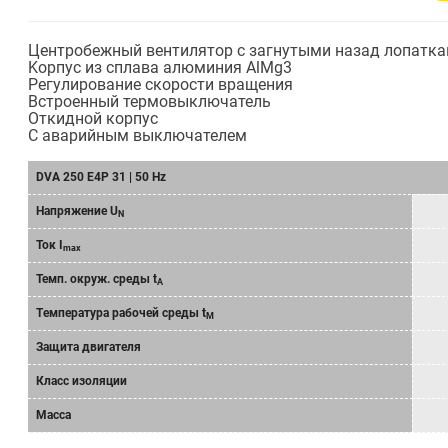
Центробежный вентилятор с загнутыми назад лопатк
Kорпус из сплава алюминия AlMg3
Регулирование скорости вращения
Bстроенный термовыключатель
Oткидной корпус
C аварийным выключателем
DVA 250 E4P 31 | 50 Hz
Напряжение U
N
Ток I
max
Темп. окруж. среды t
A
Tемпературa рабочeй среды t
M
Защита двигателя
Класс изоляции
Масса