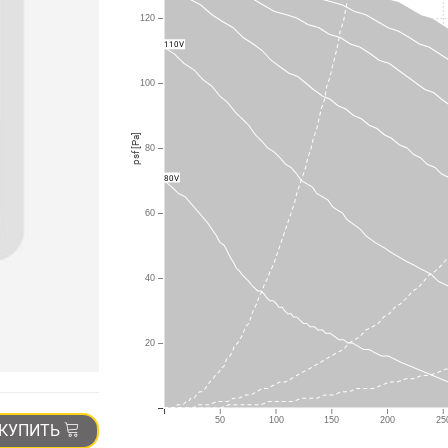
120
110V
100
psf [Pa]
80
80V
60
40
20
50
100
150
200
25
КУПИТЬ