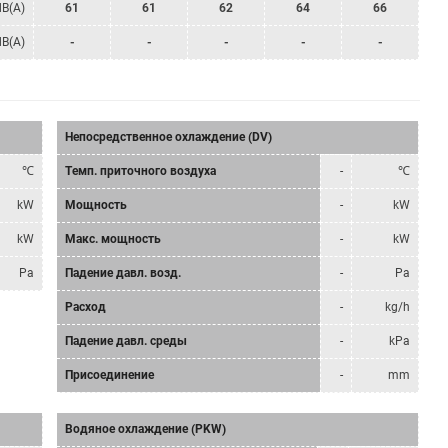
dB(A)
61
61
62
64
66
dB(A)
-
-
-
-
-
Непосредственное охлаждение (DV)
℃
Tемп. приточного воздуха
-
℃
kW
Мощность
-
kW
kW
Mакс. мощность
-
kW
Pa
Падение давл. возд.
-
Pa
Расход
-
kg/h
Падение давл. среды
-
kPa
Присоединение
-
mm
Водяное охлаждение (PKW)