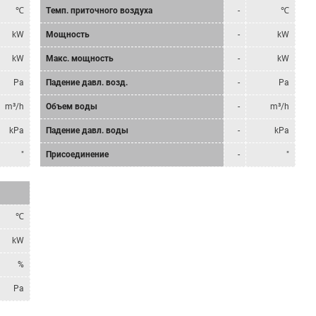
℃
Tемп. приточного воздуха
-
℃
kW
Мощность
-
kW
kW
Mакс. мощность
-
kW
Pa
Падение давл. возд.
-
Pa
m³/h
Объем воды
-
m³/h
kPa
Падение давл. воды
-
kPa
"
Присоединение
-
"
℃
kW
%
Pa