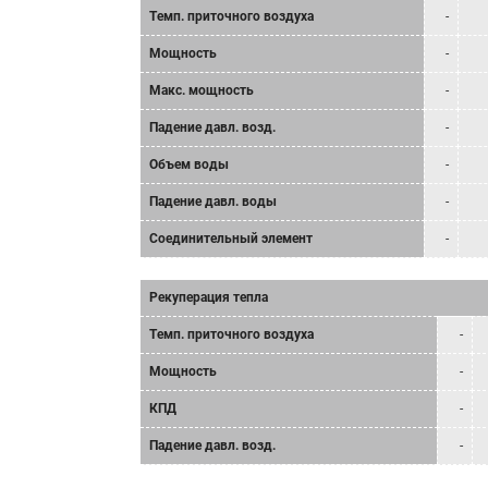
Tемп. приточного воздуха
-
Мощность
-
Mакс. мощность
-
Падение давл. возд.
-
Объем воды
-
Падение давл. воды
-
Соединительный элемент
-
Рекуперация тепла
Tемп. приточного воздуха
-
Мощность
-
КПД
-
Падение давл. возд.
-