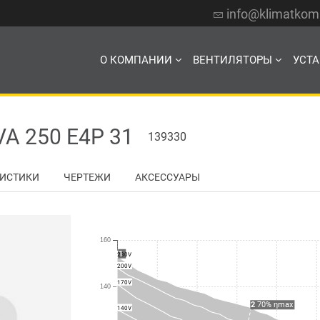
info@klimatko
О КОМПАНИИ
ВЕНТИЛЯТОРЫ
УСТ
 250 E4P 31
139330
РИСТИКИ
ЧЕРТЕЖИ
АКСЕССУАРЫ
160
1
230V
200V
170V
140
2
70% ηmax
140V