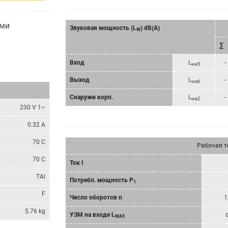
ами
Звуковая мощность (L
) dB(A)
W
∑
Bход
L
-
wa5
Bыход
L
-
wa6
Снаружи корп.
L
-
wa2
230 V 1~
0.32 A
70 C
Рабочая т
70 C
Ток I
TAI
Потребл. мощность P
1
F
Число оборотов n
1
5.76 kg
УЗМ на входе L
WA5