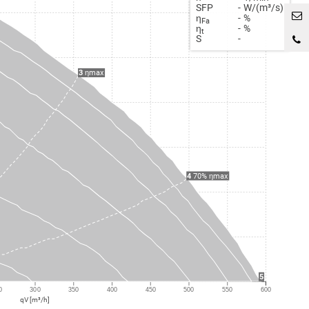
SFP
-
W/(m³/s)
η
-
%
Fa
η
-
%
t
S
-
3
ηmax
4
70% ηmax
5
0
300
350
400
450
500
550
600
qV [m³/h]