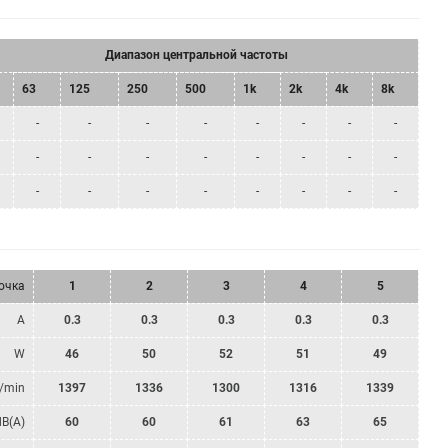
Диапазон центральной частоты
63
125
250
500
1k
2k
4k
8k
-
-
-
-
-
-
-
-
-
-
-
-
-
-
-
-
-
-
-
-
-
-
-
-
очка
1
2
3
4
5
A
0.3
0.3
0.3
0.3
0.3
W
46
50
52
51
49
/min
1397
1336
1300
1316
1339
dB(A)
60
60
61
63
65