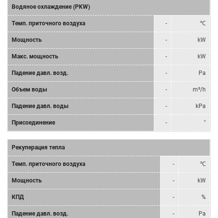
Водяное охлаждение (PKW)
Tемп. приточного воздуха
-
℃
Мощность
-
kW
Mакс. мощность
-
kW
Падение давл. возд.
-
Pa
Объем воды
-
m³/h
Падение давл. воды
-
kPa
Присоединение
-
"
Рекуперация тепла
Tемп. приточного воздуха
-
℃
Мощность
-
kW
КПД
-
%
Падение давл. возд.
-
Pa