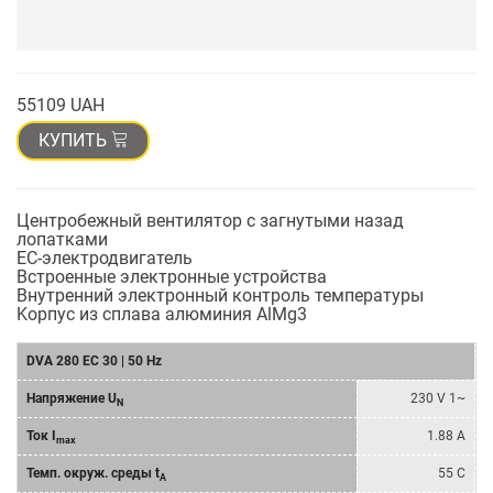
55109 UAH
КУПИТЬ
Центробежный вентилятор с загнутыми назад
лопатками
EC-электродвигатель
Встроенные электронные устройства
Внутренний электронный контроль температуры
Kорпус из сплава алюминия AlMg3
DVA 280 EC 30 | 50 Hz
Напряжение U
230 V 1~
N
Ток I
1.88 A
max
Темп. окруж. среды t
55 C
A