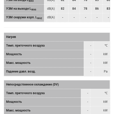
УЗМ на входе L
dB(A)
82
84
78
85
86
WA5
УЗМ на выходе L
dB(A)
82
84
78
86
83
WA6
УЗМ снаружи корп. L
dB(A)
-
-
-
-
-
WA2
Нагрев
Tемп. приточного воздуха
-
℃
Мощность
-
kW
Mакс. мощность
-
kW
Падение давл. возд.
-
Pa
Непосредственное охлаждение (DV)
Tемп. приточного воздуха
-
℃
Мощность
-
kW
Mакс. мощность
-
kW