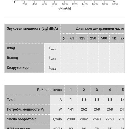
200
400
600
800
1000
1200
1400
1600
1800
2000
qV [m³/h]
Звуковая мощность (L
) dB(A)
Диапазон центральной частоты
W
∑
63
125
250
500
1k
2k
Bход
L
-
-
-
-
-
-
-
wa5
Bыход
L
-
-
-
-
-
-
-
wa6
Снаружи корп.
L
-
-
-
-
-
-
-
wa2
Рабочая точка
1
2
3
4
5
Ток I
A
1
1.8
1.8
1.8
1.6
Потребл. мощность P
W
141
262
268
268
242
1
Число оборотов n
1/min
2908
2842
2543
2753
2915