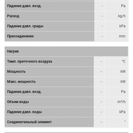
Падение давл. возд.
-
Pa
Расход
-
kg/h
Падение давл. среды
-
kPa
Присоединение
-
mm
Нагрев
Tемп. приточного воздуха
-
℃
Мощность
-
kW
Mакс. мощность
-
kW
Падение давл. возд.
-
Pa
Объем воды
-
m³/h
Падение давл. воды
-
kPa
Соединительный элемент
-
"