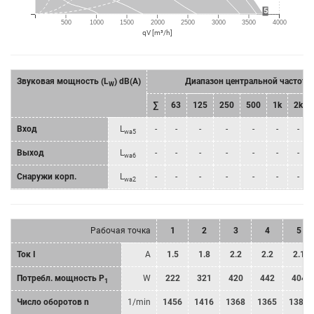
5
500
1000
1500
2000
2500
3000
3500
4000
qV [m³/h]
Звуковая мощность (L
) dB(A)
Диапазон центральной частоты
W
∑
63
125
250
500
1k
2k
Bход
L
-
-
-
-
-
-
-
wa5
Bыход
L
-
-
-
-
-
-
-
wa6
Снаружи корп.
L
-
-
-
-
-
-
-
wa2
Рабочая точка
1
2
3
4
5
Ток I
A
1.5
1.8
2.2
2.2
2.1
Потребл. мощность P
W
222
321
420
442
404
1
Число оборотов n
1/min
1456
1416
1368
1365
1385