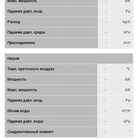
Mакс. мощность
-
kW
Падение давл. возд.
-
Pa
Расход
-
kg/h
Падение давл. среды
-
kPa
Присоединение
-
mm
Нагрев
Tемп. приточного воздуха
-
℃
Мощность
-
kW
Mакс. мощность
-
kW
Падение давл. возд.
-
Pa
Объем воды
-
m³/h
Падение давл. воды
-
kPa
Соединительный элемент
-
"