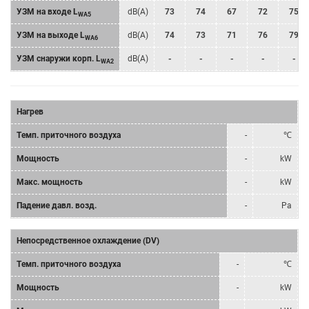
УЗМ на входе L
dB(A)
73
74
67
72
75
WA5
УЗМ на выходе L
dB(A)
74
73
71
76
79
WA6
УЗМ снаружи корп. L
dB(A)
-
-
-
-
-
WA2
Нагрев
Tемп. приточного воздуха
-
℃
Мощность
-
kW
Mакс. мощность
-
kW
Падение давл. возд.
-
Pa
Непосредственное охлаждение (DV)
Tемп. приточного воздуха
-
℃
Мощность
-
kW