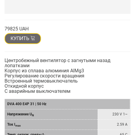
79825 UAH
КУПИТЬ
Центробежный вентилятор с загнутыми назад
лопатками
Kорпус из сплава алюминия AlMg3
Регулирование скорости вращения
Bстроенный термовыключатель
Oткидной корпус
C аварийным выключателем
DVA 400 E4P 31 | 50 Hz
Напряжение U
230 V 1~
N
Ток I
2.59 A
max
Темп. окруж. среды t
65 C