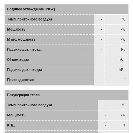
Водяное охлаждение (PKW)
Tемп. приточного воздуха
-
℃
Мощность
-
kW
Mакс. мощность
-
kW
Падение давл. возд.
-
Pa
Объем воды
-
m³/h
Падение давл. воды
-
kPa
Присоединение
-
"
Рекуперация тепла
Tемп. приточного воздуха
-
℃
Мощность
-
kW
КПД
-
%