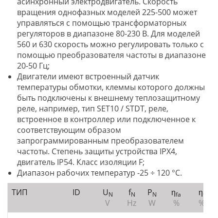
асинхронный электродвигатель. Скорость
вращения однофазных моделей 225-500 может
управляться с помощью трансформаторных
регуляторов в диапазоне 80-230 В. Для моделей
560 и 630 скорость можно регулировать только с
помощью преобразователя частоты в диапазоне
20-50 Гц;
Двигатели имеют встроенный датчик
температуры обмотки, клеммы которого должны
быть подключены к внешнему теплозащитному
реле, например, тип SET10 / STDT, реле,
встроенное в контроллер или подключенное к
соответствующим образом
запрограммированным преобразователем
частоты. Степень защиты устройства IPX4,
двигатель IP54. Класс изоляции F;
Диапазон рабочих температур -25 ÷ 120 °C.
ТИП
ID
U
f
P
η
η
N
N
N
fa
t
V
Hz
W
%
%