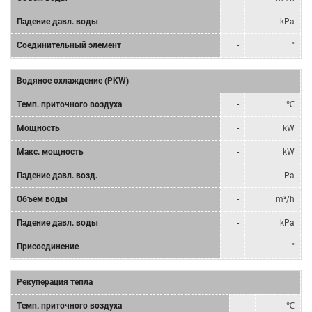
Падение давл. воды
-
kPa
Соединительный элемент
-
"
Водяное охлаждение (PKW)
Tемп. приточного воздуха
-
℃
Мощность
-
kW
Mакс. мощность
-
kW
Падение давл. возд.
-
Pa
Объем воды
-
m³/h
Падение давл. воды
-
kPa
Присоединение
-
"
Рекуперация тепла
Tемп. приточного воздуха
-
℃