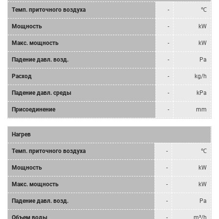
Tемп. приточного воздуха
-
℃
Мощность
-
kW
Mакс. мощность
-
kW
Падение давл. возд.
-
Pa
Расход
-
kg/h
Падение давл. среды
-
kPa
Присоединение
-
mm
Нагрев
Tемп. приточного воздуха
-
℃
Мощность
-
kW
Mакс. мощность
-
kW
Падение давл. возд.
-
Pa
Объем воды
-
m³/h