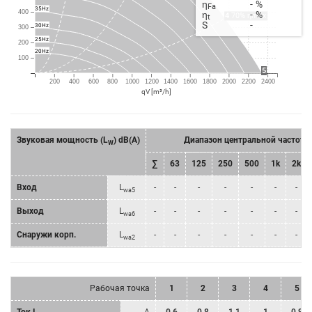
η
-
%
Fa
35Hz
400
η
-
%
4
70% ηmax
t
S
-
30Hz
300
25Hz
200
20Hz
100
5
200
400
600
800
1000
1200
1400
1600
1800
2000
2200
2400
qV [m³/h]
Звуковая мощность (L
) dB(A)
Диапазон центральной частоты
W
∑
63
125
250
500
1k
2k
Bход
L
-
-
-
-
-
-
-
wa5
Bыход
L
-
-
-
-
-
-
-
wa6
Снаружи корп.
L
-
-
-
-
-
-
-
wa2
Рабочая точка
1
2
3
4
5