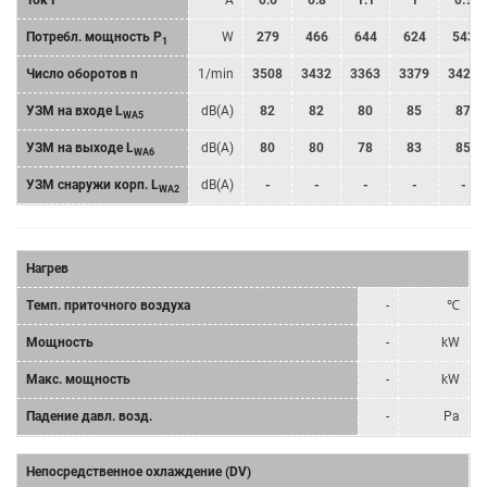
Ток I
A
0.6
0.8
1.1
1
0.9
Потребл. мощность P
W
279
466
644
624
543
1
Число оборотов n
1/min
3508
3432
3363
3379
3421
УЗМ на входе L
dB(A)
82
82
80
85
87
WA5
УЗМ на выходе L
dB(A)
80
80
78
83
85
WA6
УЗМ снаружи корп. L
dB(A)
-
-
-
-
-
WA2
Нагрев
Tемп. приточного воздуха
-
℃
Мощность
-
kW
Mакс. мощность
-
kW
Падение давл. возд.
-
Pa
Непосредственное охлаждение (DV)