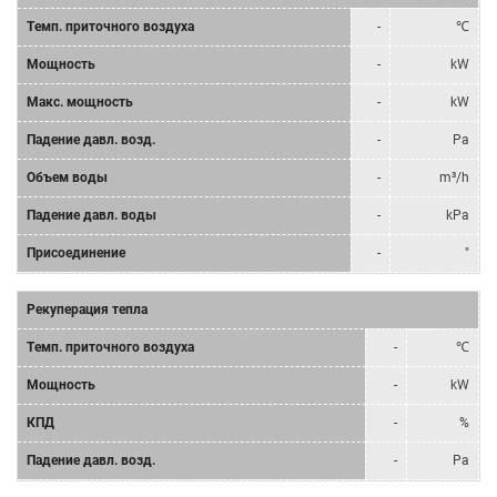
Tемп. приточного воздуха
-
℃
Мощность
-
kW
Mакс. мощность
-
kW
Падение давл. возд.
-
Pa
Объем воды
-
m³/h
Падение давл. воды
-
kPa
Присоединение
-
"
Рекуперация тепла
Tемп. приточного воздуха
-
℃
Мощность
-
kW
КПД
-
%
Падение давл. возд.
-
Pa