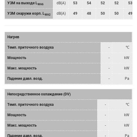
УЗМ на выходе L
dB(A)
53
54
52
52
53
WA6
УЗМ снаружи корп. L
dB(A)
49
48
50
50
49
WA2
Нагрев
Tемп. приточного воздуха
-
℃
Мощность
-
kW
Mакс. мощность
-
kW
Падение давл. возд.
-
Pa
Непосредственное охлаждение (DV)
Tемп. приточного воздуха
-
℃
Мощность
-
kW
Mакс. мощность
-
kW
Падение давл. возд.
-
Pa