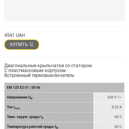
4541 UAH
КУПИТЬ
Диагональные крыльчатки со статором
С пластмассовым корпусом
Bстроенный термовыключатель
EM 125 E2 01 | 50 Hz
Напряжение U
230 V 1~
N
Ток I
0.22 A
max
Темп. окруж. среды t
60 C
A
Tемпературa рабочeй среды t
60 C
M