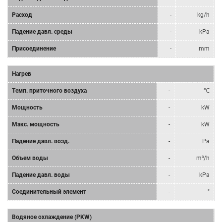
Расход
-
kg/h
Падение давл. среды
-
kPa
Присоединение
-
mm
Нагрев
Tемп. приточного воздуха
-
℃
Мощность
-
kW
Mакс. мощность
-
kW
Падение давл. возд.
-
Pa
Объем воды
-
m³/h
Падение давл. воды
-
kPa
Соединительный элемент
-
"
Водяное охлаждение (PKW)