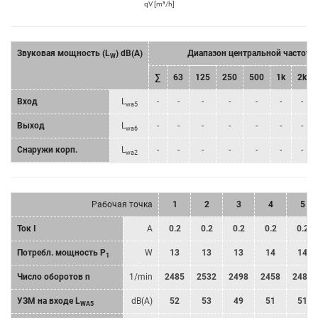
qV [m³/h]
Звуковая мощность (L
) dB(A)
Диапазон центральной частоты
W
∑
63
125
250
500
1k
2k
Bход
L
-
-
-
-
-
-
-
wa5
Bыход
L
-
-
-
-
-
-
-
wa6
Снаружи корп.
L
-
-
-
-
-
-
-
wa2
Рабочая точка
1
2
3
4
5
Ток I
A
0.2
0.2
0.2
0.2
0.2
Потребл. мощность P
W
13
13
13
14
14
1
Число оборотов n
1/min
2485
2532
2498
2458
2484
УЗМ на входе L
dB(A)
52
53
49
51
51
WA5