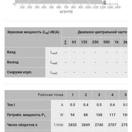
5
100
200
300
400
500
600
700
800
900
1000
1100
1200
1300
1400
qV [m³/h]
Звуковая мощность (L
) dB(A)
Диапазон центральной частоты
W
∑
63
125
250
500
1k
2k
Bход
L
-
-
-
-
-
-
-
wa5
Bыход
L
-
-
-
-
-
-
-
wa6
Снаружи корп.
L
-
-
-
-
-
-
-
wa2
Рабочая точка
1
2
3
4
5
Ток I
A
0.5
0.4
0.5
0.6
0.5
Потребл. мощность P
W
94
88
108
117
108
1
Число оборотов n
1/min
2820
2849
2740
2707
2757