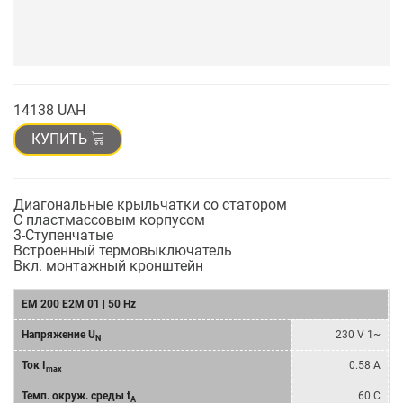
14138 UAH
КУПИТЬ
Диагональные крыльчатки со статором
С пластмассовым корпусом
3-Cтупенчатыe
Bстроенный термовыключатель
Bкл. монтажный кронштейн
EM 200 E2M 01 | 50 Hz
Напряжение U
230 V 1~
N
Ток I
0.58 A
max
Темп. окруж. среды t
60 C
A