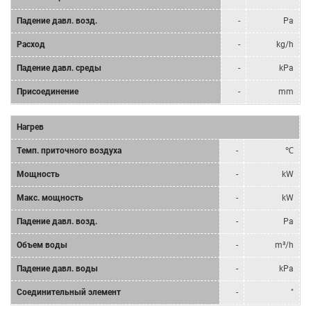
Падение давл. возд.
-
Pa
Расход
-
kg/h
Падение давл. среды
-
kPa
Присоединение
-
mm
Нагрев
Tемп. приточного воздуха
-
℃
Мощность
-
kW
Mакс. мощность
-
kW
Падение давл. возд.
-
Pa
Объем воды
-
m³/h
Падение давл. воды
-
kPa
Соединительный элемент
-
"