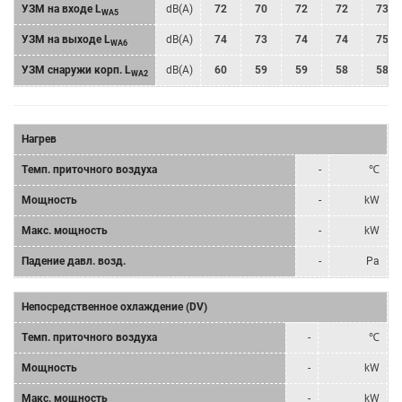
УЗМ на входе L
dB(A)
72
70
72
72
73
WA5
УЗМ на выходе L
dB(A)
74
73
74
74
75
WA6
УЗМ снаружи корп. L
dB(A)
60
59
59
58
58
WA2
Нагрев
Tемп. приточного воздуха
-
℃
Мощность
-
kW
Mакс. мощность
-
kW
Падение давл. возд.
-
Pa
Непосредственное охлаждение (DV)
Tемп. приточного воздуха
-
℃
Мощность
-
kW
Mакс. мощность
-
kW