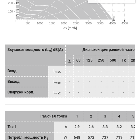
4V
200
3V
100
2V
5
500
1000
1500
2000
2500
3000
3500
4000
4500
qV [m³/h]
Звуковая мощность (L
) dB(A)
Диапазон центральной частоты
W
∑
63
125
250
500
1k
2k
Bход
L
-
-
-
-
-
-
-
wa5
Bыход
L
-
-
-
-
-
-
-
wa6
Снаружи корп.
L
-
-
-
-
-
-
-
wa2
Рабочая точка
1
2
3
4
5
Ток I
A
2.9
2.6
3.3
3.2
3.2
Потребл. мощность P
W
648
572
737
719
718
1