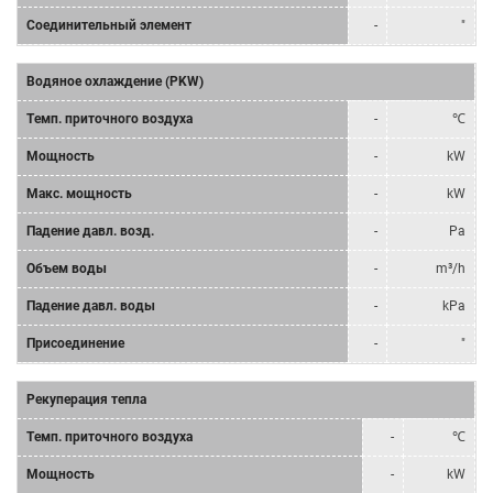
Соединительный элемент
-
"
Водяное охлаждение (PKW)
Tемп. приточного воздуха
-
℃
Мощность
-
kW
Mакс. мощность
-
kW
Падение давл. возд.
-
Pa
Объем воды
-
m³/h
Падение давл. воды
-
kPa
Присоединение
-
"
Рекуперация тепла
Tемп. приточного воздуха
-
℃
Мощность
-
kW