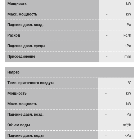
Мощность
-
kW
Mакс. мощность
-
kW
Падение давл. возд.
-
Pa
Расход
-
kg/h
Падение давл. среды
-
kPa
Присоединение
-
mm
Нагрев
Tемп. приточного воздуха
-
℃
Мощность
-
kW
Mакс. мощность
-
kW
Падение давл. возд.
-
Pa
Объем воды
-
m³/h
Падение давл. воды
-
kPa