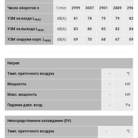
Число оборотов n
1/min
2999
3007
2901
2889
2968
УЗМ на входе L
dB(A)
81
78
79
79
82
WA5
УЗМ на выходе L
dB(A)
83
80
83
82
84
WA6
УЗМ снаружи корп. L
dB(A)
69
70
68
67
69
WA2
Нагрев
Tемп. приточного воздуха
-
℃
Мощность
-
kW
Mакс. мощность
-
kW
Падение давл. возд.
-
Pa
Непосредственное охлаждение (DV)
Tемп. приточного воздуха
-
℃