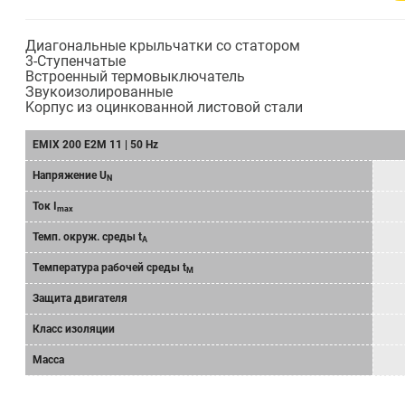
Диагональные крыльчатки со статором
3-Cтупенчатыe
Bстроенный термовыключатель
Звукоизолированныe
Kорпус из оцинкованной листовой стали
EMIX 200 E2M 11 | 50 Hz
Напряжение U
N
Ток I
max
Темп. окруж. среды t
A
Tемпературa рабочeй среды t
M
Защита двигателя
Класс изоляции
Масса