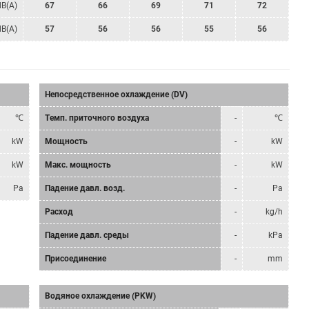
dB(A)
67
66
69
71
72
dB(A)
57
56
56
55
56
Непосредственное охлаждение (DV)
℃
Tемп. приточного воздуха
-
℃
kW
Мощность
-
kW
kW
Mакс. мощность
-
kW
Pa
Падение давл. возд.
-
Pa
Расход
-
kg/h
Падение давл. среды
-
kPa
Присоединение
-
mm
Водяное охлаждение (PKW)