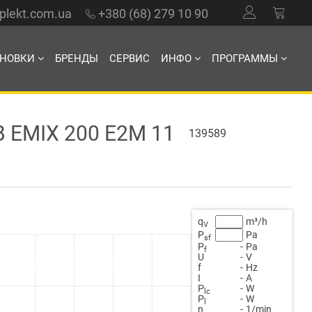
mplekt.com.ua
+380 (68) 279 10 90
АНОВКИ
БРЕНДЫ
СЕРВИС
ИНФО
ПРОГРАММЫ
MIX 200 E2M 11
139589
q
m³/h
V
P
Pa
sf
P
-
Pa
f
U
-
V
f
-
Hz
Ι
-
A
Ρ
-
W
lc
Ρ
-
W
l
n
-
1/min