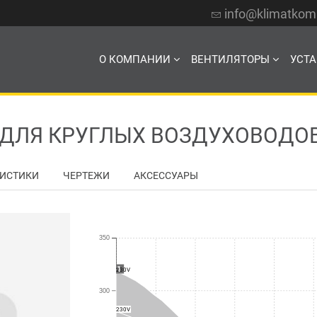
info@klimatko
О КОМПАНИИ
ВЕНТИЛЯТОРЫ
УСТ
ЛЯ КРУГЛЫХ ВОЗДУХОВОДОВ E
РИСТИКИ
ЧЕРТЕЖИ
АКСЕССУАРЫ
350
1
230V
300
230V