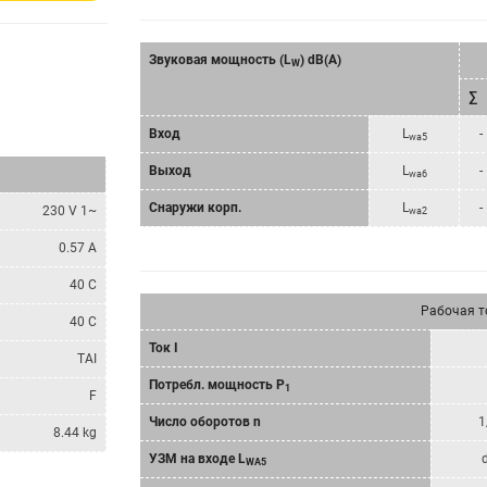
Звуковая мощность (L
) dB(A)
W
∑
Bход
L
-
wa5
Bыход
L
-
wa6
Снаружи корп.
L
-
230 V 1~
wa2
0.57 A
40 C
Рабочая т
40 C
Ток I
TAI
Потребл. мощность P
1
F
Число оборотов n
1
8.44 kg
УЗМ на входе L
WA5