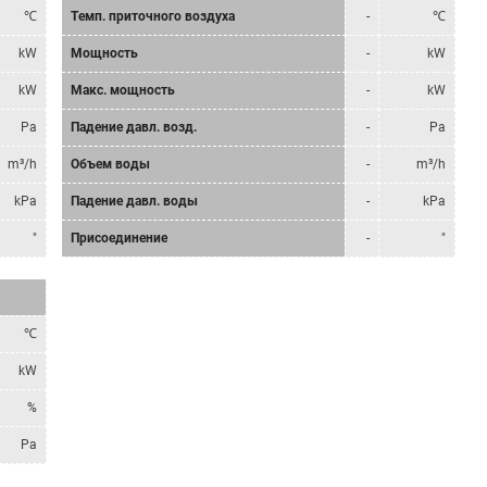
℃
Tемп. приточного воздуха
-
℃
kW
Мощность
-
kW
kW
Mакс. мощность
-
kW
Pa
Падение давл. возд.
-
Pa
m³/h
Объем воды
-
m³/h
kPa
Падение давл. воды
-
kPa
"
Присоединение
-
"
℃
kW
%
Pa