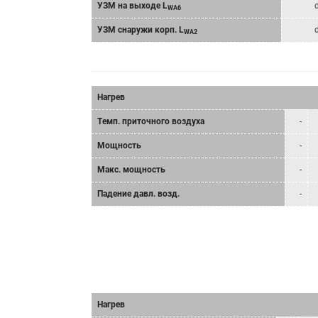
УЗМ на выходе L
WA6
УЗМ снаружи корп. L
WA2
Нагрев
Tемп. приточного воздуха
-
Мощность
-
Mакс. мощность
-
Падение давл. возд.
-
Нагрев