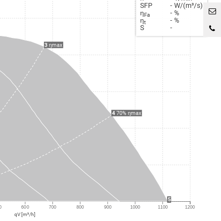
SFP
-
W/(m³/s)
η
-
%
Fa
η
-
%
t
S
-
3
ηmax
4
70% ηmax
5
0
600
700
800
900
1000
1100
1200
qV [m³/h]