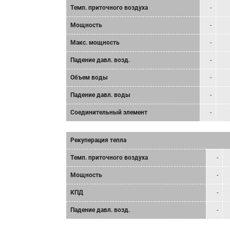
Tемп. приточного воздуха
-
Мощность
-
Mакс. мощность
-
Падение давл. возд.
-
Объем воды
-
Падение давл. воды
-
Соединительный элемент
-
Рекуперация тепла
Tемп. приточного воздуха
-
Мощность
-
КПД
-
Падение давл. возд.
-