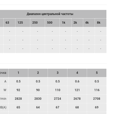
Диапазон центральной частоты
63
125
250
500
1k
2k
4k
8k
-
-
-
-
-
-
-
-
-
-
-
-
-
-
-
-
-
-
-
-
-
-
-
-
очка
1
2
3
4
5
A
0.5
0.5
0.5
0.6
0.5
W
92
90
110
121
116
/min
2828
2830
2724
2678
2708
dB(A)
65
64
67
68
69