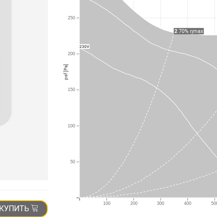
250
2
70% ηmax
230V
200
psf [Pa]
150
100
50
100
200
300
400
50
КУПИТЬ