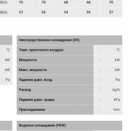
dB(A)
70
70
68
68
70
dB(A)
57
56
54
55
57
Непосредственное охлаждение (DV)
℃
Tемп. приточного воздуха
-
℃
kW
Мощность
-
kW
kW
Mакс. мощность
-
kW
Pa
Падение давл. возд.
-
Pa
Расход
-
kg/h
Падение давл. среды
-
kPa
Присоединение
-
mm
Водяное охлаждение (PKW)