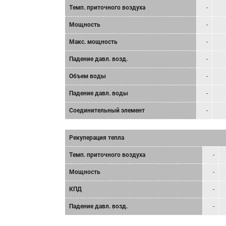
Tемп. приточного воздуха
-
Мощность
-
Mакс. мощность
-
Падение давл. возд.
-
Объем воды
-
Падение давл. воды
-
Соединительный элемент
-
Рекуперация тепла
Tемп. приточного воздуха
-
Мощность
-
КПД
-
Падение давл. возд.
-