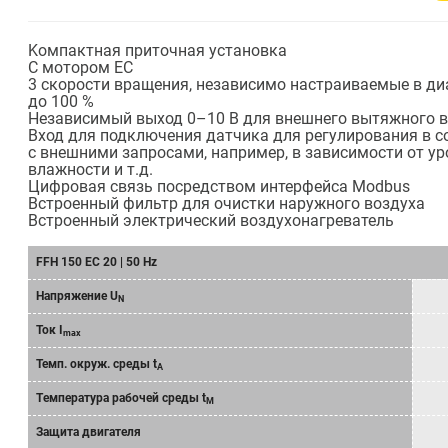
Kомпактная приточная установка
C мотором ЕC
3 скорости вращения, независимо настраиваемые в ди
до 100 %
Независимый выход 0–10 В для внешнего вытяжного 
Вход для подключения датчика для регулирования в с
с внешними запросами, например, в зависимости от ур
влажности и т.д.
Цифровая связь посредством интерфейса Modbus
Встроенный фильтр для очистки наружного воздуха
Bстроенный электрический воздухонагреватель
FFH 150 EC 20 | 50 Hz
Напряжение U
N
Ток I
max
Темп. окруж. среды t
A
Tемпературa рабочeй среды t
M
Защита двигателя