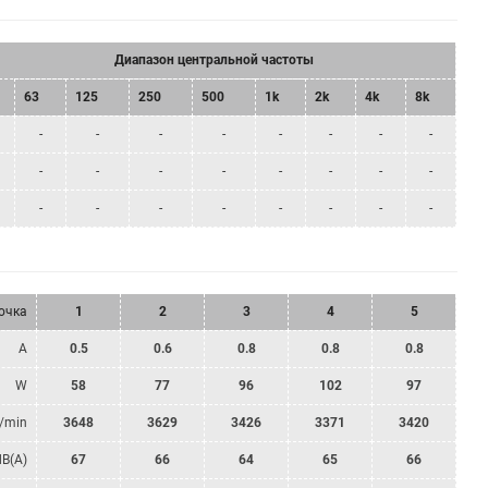
Диапазон центральной частоты
63
125
250
500
1k
2k
4k
8k
-
-
-
-
-
-
-
-
-
-
-
-
-
-
-
-
-
-
-
-
-
-
-
-
очка
1
2
3
4
5
A
0.5
0.6
0.8
0.8
0.8
W
58
77
96
102
97
/min
3648
3629
3426
3371
3420
dB(A)
67
66
64
65
66