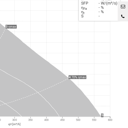
SFP
-
W/(m³/s)
η
-
%
Fa
η
-
%
t
S
-
3
ηmax
4
70% ηmax
5
0
300
350
400
450
500
550
600
qV [m³/h]