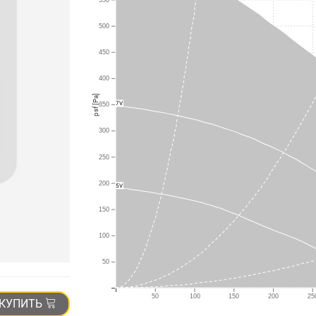
500
450
400
psf [Pa]
7V
350
300
250
200
5V
150
100
50
50
100
150
200
25
КУПИТЬ