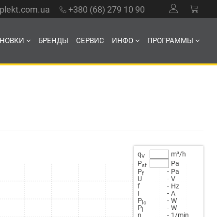
mplekt.com.ua
+380 (68) 279 10 90
АНОВКИ
БРЕНДЫ
СЕРВИС
ИНФО
ПРОГРАММЫ
q
m³/h
V
P
Pa
sf
P
-
Pa
f
U
-
V
f
-
Hz
Ι
-
A
Ρ
-
W
lc
Ρ
-
W
l
n
-
1/min