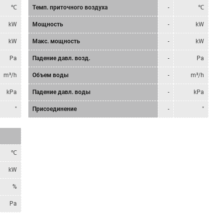
℃
Tемп. приточного воздуха
-
℃
kW
Мощность
-
kW
kW
Mакс. мощность
-
kW
Pa
Падение давл. возд.
-
Pa
m³/h
Объем воды
-
m³/h
kPa
Падение давл. воды
-
kPa
"
Присоединение
-
"
℃
kW
%
Pa