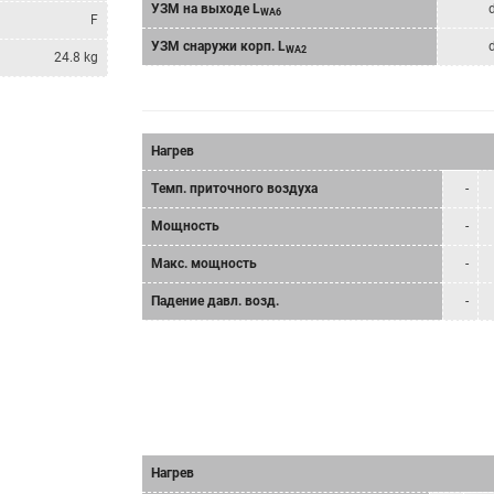
УЗМ на выходе L
WA6
F
УЗМ снаружи корп. L
WA2
24.8 kg
Нагрев
Tемп. приточного воздуха
-
Мощность
-
Mакс. мощность
-
Падение давл. возд.
-
Нагрев