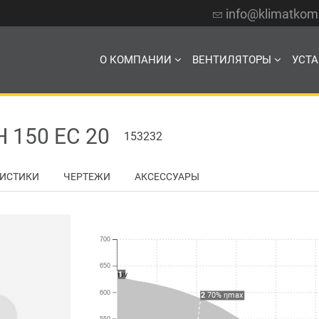
info@klimatko
О КОМПАНИИ
ВЕНТИЛЯТОРЫ
УСТ
150 EC 20
153232
РИСТИКИ
ЧЕРТЕЖИ
АКСЕССУАРЫ
700
650
1
10V
600
2
70% ηmax
550