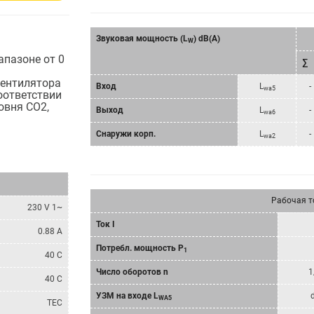
Звуковая мощность (L
) dB(A)
W
апазоне от 0
∑
вентилятора
Bход
L
-
wa5
оответствии
овня CO2,
Bыход
L
-
wa6
Снаружи корп.
L
-
wa2
Рабочая т
230 V 1~
Ток I
0.88 A
Потребл. мощность P
1
40 C
Число оборотов n
1
40 C
УЗМ на входе L
WA5
TEC