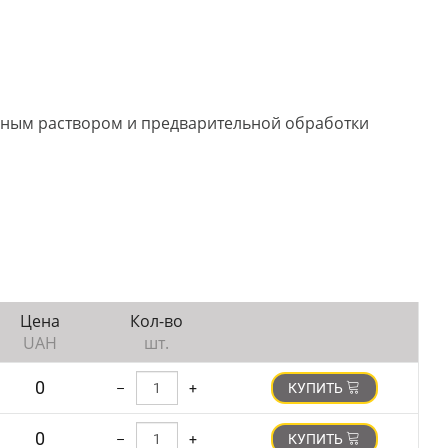
чным раствором и предварительной обработки
Цена
Кол-во
UAH
шт.
0
–
+
КУПИТЬ
0
–
+
КУПИТЬ