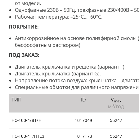
от модели.
Однофазные 230В – 50Гц. трехфазные 230/400В – 50Гц 
Рабочая температура: –25°C...+60°C.
ПОКРЫТИЕ:
Антикоррозийное на основе полиэфирной смолы 
бесфосфатным раствором).
ПОД ЗАКАЗ:
Двигатель, крыльчатка и решетка (вариант F).
Двигатель, крыльчатка (вариант G).
Направление потока воздуха: крыльчатка – двигат
Специальные обмотки для различного напряжени
ТИП
ID
V
max
3
м
/год
HC-100-4/8T/H
1017049
55247
HC-100-4T/H IE3
1017173
55247