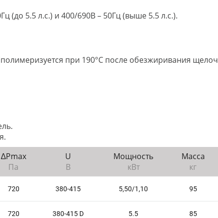
(до 5.5 л.с.) и 400/690В – 50Гц (выше 5.5 л.с.).
(полимеризуется при 190°C после обезжиривания щело
ель.
я.
∆Рmax
U
Мощность
Масса
Па
В
кВт
кг
720
380-415
5,50/1,10
95
720
380-415 D
5.5
85