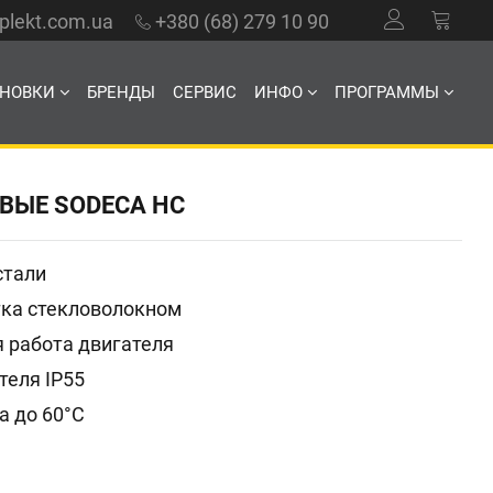
mplekt.com.ua
+380 (68) 279 10 90
АНОВКИ
БРЕНДЫ
СЕРВИС
ИНФО
ПРОГРАММЫ
ВЫЕ SODECA НС
 стали
тка стекловолокном
 работа двигателя
теля IP55
а до 60°C