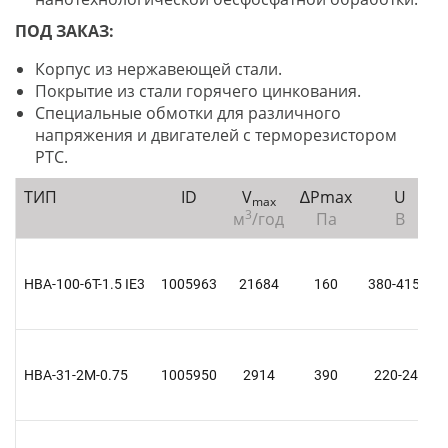
ПОД ЗАКАЗ:
Корпус из нержавеющей стали.
Покрытие из стали горячего цинкования.
Специальные обмотки для различного
напряжения и двигателей с терморезистором
PTC.
ТИП
ID
V
∆Рmax
U
max
3
м
/год
Па
В
HBA-100-6T-1.5 IE3
1005963
21684
160
380-415 Y
HBA-31-2M-0.75
1005950
2914
390
220-240