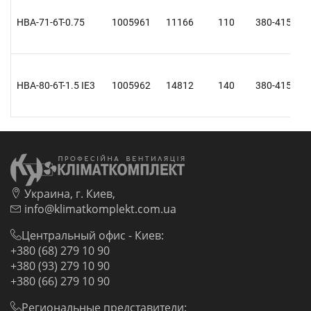
HBA-71-6T-0.75
1005961
11166
110
380-415 Y
HBA-80-6T-1.5 IE3
1005962
14812
140
380-415 Y
Украина, г. Киев,
info@klimatkomplekt.com.ua
Центральный офис - Киев:
+380 (68) 279 10 90
+380 (93) 279 10 90
+380 (66) 279 10 90
Региональные представители: