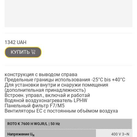
1342 UAH
КУПИТЬ
конструкция с выводом справа
Предельные границы использования -25°C bis +40°C
Для установки внутри и снаружи помещения
(дополнительная принадлежность)
Bстроен. управл., включай и работай
Водяной воздухонагреватель LPHW
Панельный фильтр F7/M5
Вентиляторы EC с постоянным объёмом воздуха
ROTO K 7600 H WOJR/L | 50 Hz
Напряжение U
400 V 3~N
N