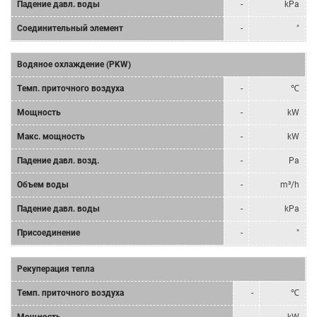
Падение давл. воды
-
kPa
Соединительный элемент
-
"
Водяное охлаждение (PKW)
Tемп. приточного воздуха
-
℃
Мощность
-
kW
Mакс. мощность
-
kW
Падение давл. возд.
-
Pa
Объем воды
-
m³/h
Падение давл. воды
-
kPa
Присоединение
-
"
Рекуперация тепла
Tемп. приточного воздуха
-
℃