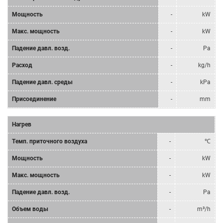
Мощность
-
kW
Mакс. мощность
-
kW
Падение давл. возд.
-
Pa
Расход
-
kg/h
Падение давл. среды
-
kPa
Присоединение
-
mm
Нагрев
Tемп. приточного воздуха
-
℃
Мощность
-
kW
Mакс. мощность
-
kW
Падение давл. возд.
-
Pa
Объем воды
-
m³/h