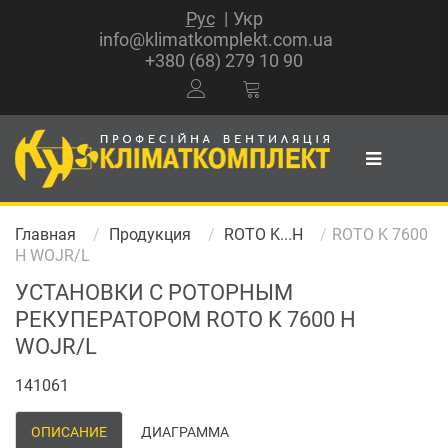
Рус
Укр
info@klimatkomplekt.com.ua
+380 (68) 279 10 90
Главная
Продукция
ROTO K...H
ROTO K 7600
H WOJR/L
УСТАНОВКИ С РОТОРНЫМ
РЕКУПЕРАТОРОМ ROTO K 7600 H
WOJR/L
141061
ОПИСАНИЕ
ДИАГРАММА