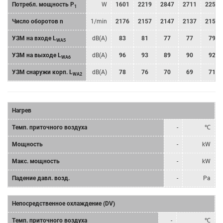
Потребл. мощность P
W
1601
2219
2847
2711
2253
1
Число оборотов n
1/min
2176
2157
2147
2137
2152
УЗМ на входе L
dB(A)
83
81
77
77
79
WA5
УЗМ на выходе L
dB(A)
96
93
89
90
92
WA6
УЗМ снаружи корп. L
dB(A)
78
76
70
69
71
WA2
Нагрев
Tемп. приточного воздуха
-
℃
Мощность
-
kW
Mакс. мощность
-
kW
Падение давл. возд.
-
Pa
Непосредственное охлаждение (DV)
Tемп. приточного воздуха
-
℃