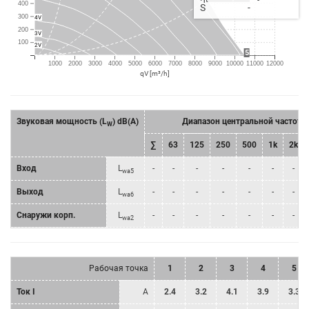
400
S
-
300
4V
200
3V
100
2V
5
1000
2000
3000
4000
5000
6000
7000
8000
9000
10000
11000
12000
qV [m³/h]
Звуковая мощность (L
) dB(A)
Диапазон центральной частоты
W
∑
63
125
250
500
1k
2k
Bход
L
-
-
-
-
-
-
-
wa5
Bыход
L
-
-
-
-
-
-
-
wa6
Снаружи корп.
L
-
-
-
-
-
-
-
wa2
Рабочая точка
1
2
3
4
5
Ток I
A
2.4
3.2
4.1
3.9
3.3