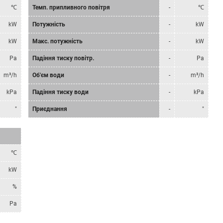
℃
Темп. припливного повітря
-
℃
kW
Потужність
-
kW
kW
Макс. потужність
-
kW
Pa
Падіння тиску повітр.
-
Pa
m³/h
Об'єм води
-
m³/h
kPa
Падіння тиску води
-
kPa
"
Приєднання
-
"
℃
kW
%
Pa