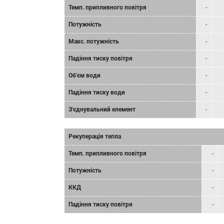
Темп. припливного повітря
-
Потужність
-
Макс. потужність
-
Падіння тиску повітря
-
Об'єм води
-
Падіння тиску води
-
З'єднувальний елемент
-
Рекуперація тепла
Темп. припливного повітря
-
Потужність
-
ККД
-
Падіння тиску повітря
-