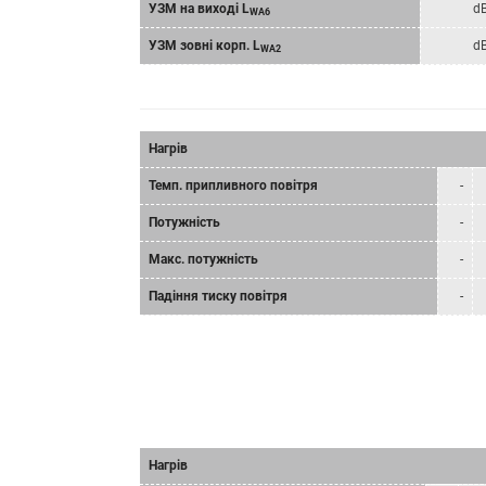
УЗМ на виході L
d
WA6
УЗМ зовні корп. L
d
WA2
Нагрів
Темп. припливного повітря
-
Потужність
-
Макс. потужність
-
Падіння тиску повітря
-
Нагрів