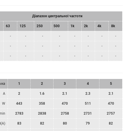
Діапазон центральної частоти
63
125
250
500
1k
2k
4k
8k
-
-
-
-
-
-
-
-
-
-
-
-
-
-
-
-
-
-
-
-
-
-
-
-
чка
1
2
3
4
5
A
2
1.6
2.1
2.3
2.1
W
443
358
470
511
470
min
2783
2838
2758
2731
2757
B(A)
83
82
80
79
82