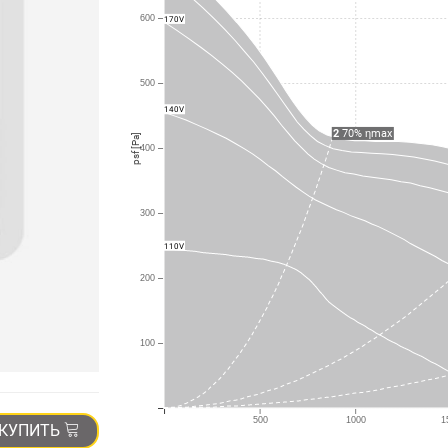
600
170V
500
140V
2
70% ηmax
psf [Pa]
400
300
110V
200
100
500
1000
1
КУПИТЬ