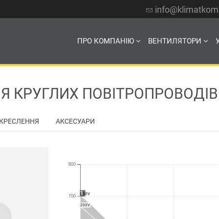
info@klimatko
ПРО КОМПАНІЮ
ВЕНТИЛЯТОРИ
 КРУГЛИХ ПОВІТРОПРОВОДІВ E
КРЕСЛЕННЯ
АКСЕСУАРИ
800
1
230V
700
200V