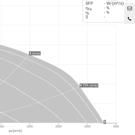
SFP
-
W/(m³/s)
η
-
%
Fa
η
-
%
t
S
-
3
ηmax
4
70% ηmax
5
500
2000
2500
3000
3500
qV [m³/h]