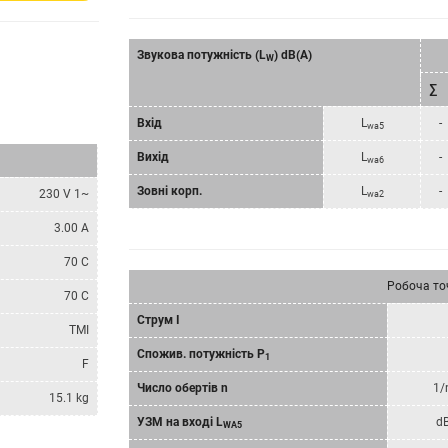
Звукова потужність (L
) dB(A)
W
∑
Вхід
L
-
wa5
Вихід
L
-
wa6
Зовні корп.
L
-
230 V 1~
wa2
3.00 A
70 C
Робоча то
70 C
Струм I
TMI
Спожив. потужність P
1
F
Число обертів n
1/
15.1 kg
УЗМ на вході L
d
WA5