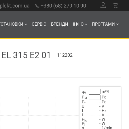
mplekt.com.ua
+380 (68) 279 10 90
УСТАНОВКИ
СЕРВІС
БРЕНДИ
ІНФО
ПРОГРАМИ
L 315 E2 01
112202
q
m³/h
V
P
Pa
sf
P
-
Pa
f
U
-
V
f
-
Hz
Ι
-
A
Ρ
-
W
lc
Ρ
-
W
l
n
-
1/min