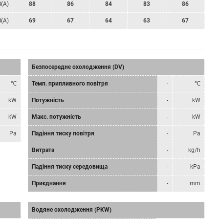
B(A)
88
86
84
83
86
B(A)
69
67
64
63
67
Безпосереднє охолодження (DV)
℃
Темп. припливного повітря
-
℃
kW
Потужність
-
kW
kW
Макс. потужність
-
kW
Pa
Падіння тиску повітря
-
Pa
Витрата
-
kg/h
Падіння тиску середовища
-
kPa
Приєднання
-
mm
Водяне охолодження (PKW)