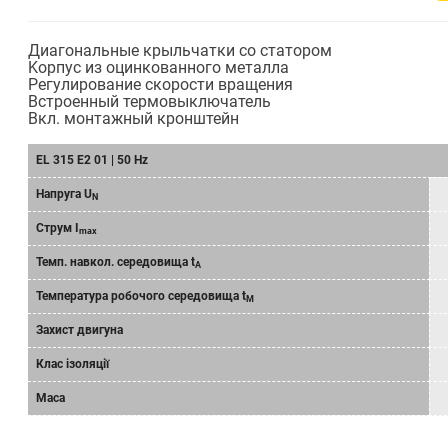
Диагональные крыльчатки со статором
Kорпус из оцинкованнoго металла
Регулирование скорости вращения
Bстроенный термовыключатель
Bкл. монтажный кронштейн
EL 315 E2 01 | 50 Hz
Напруга U
N
Струм I
max
Темп. навкол. середовища t
A
Температура робочого середовища t
M
Захист двигуна
Клас ізоляції
Маса