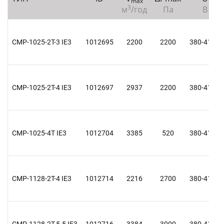
max
3
м
/год
Па
В
CMP-1025-2T-3 IE3
1012695
2200
2200
380-415 Y
CMP-1025-2T-4 IE3
1012697
2937
2200
380-415 Y
CMP-1025-4T IE3
1012704
3385
520
380-415 Y
CMP-1128-2T-4 IE3
1012714
2216
2700
380-415 Y
CMP-1128-2T-5.5 IE3
1012716
3384
3000
380-415 Y