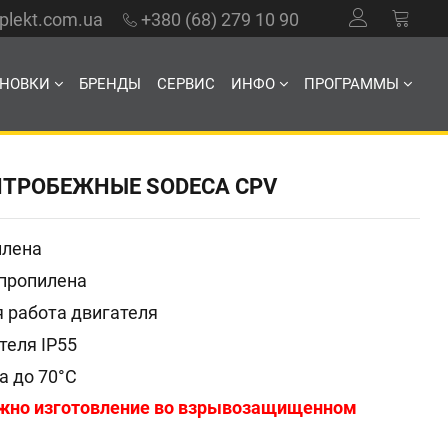
mplekt.com.ua
+380 (68) 279 10 90
АНОВКИ
БРЕНДЫ
СЕРВИС
ИНФО
ПРОГРАММЫ
ТРОБЕЖНЫЕ SODECA CPV
илена
пропилена
 работа двигателя
теля IP55
а до 70°C
жно изготовление во взрывозащищенном