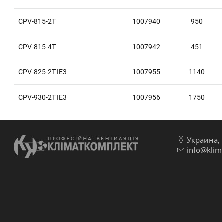
CPV-815-2T
1007940
950
CPV-815-4T
1007942
451
CPV-825-2T IE3
1007955
1140
CPV-930-2T IE3
1007956
1750
Украина, г
info@klim