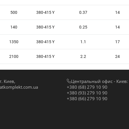
500
380-415 Y
0.37
14
140
380-415 Y
0.25
14
1350
380-415 Y
1.1
17
2100
380-415 Y
2.2
24
. Киев,
Центральный офис - Киев:
atkomplekt.com.ua
+380 (68) 279 10 90
+380 (93) 279 10 90
+380 (66) 279 10 90