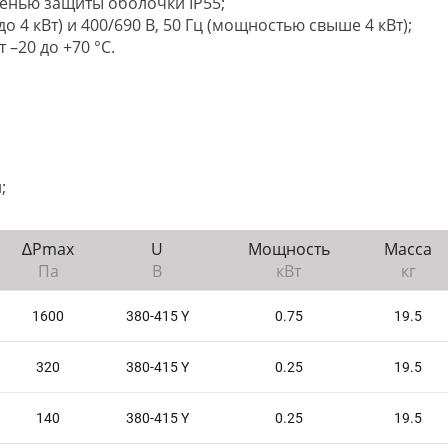
енью защиты оболочки IP55;
о 4 кВт) и 400/690 В, 50 Гц (мощностью свыше 4 кВт);
–20 до +70 °C.
;
∆Рmax
U
Мощность
Масса
Па
В
кВт
кг
1600
380-415 Y
0.75
19.5
320
380-415 Y
0.25
19.5
140
380-415 Y
0.25
19.5