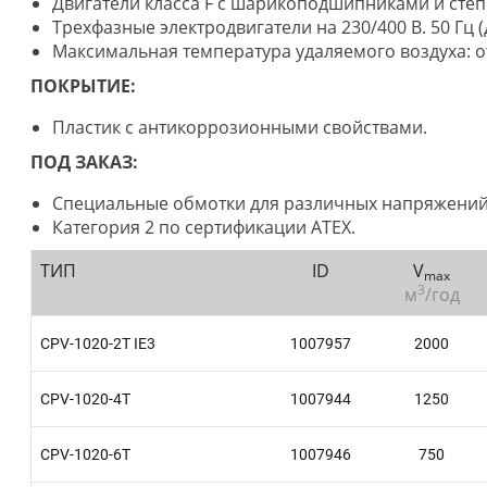
Двигатели класса F с шарикоподшипниками и степ
Трехфазные электродвигатели на 230/400 В. 50 Гц (д
Максимальная температура удаляемого воздуха: от 
ПОКРЫТИЕ:
Пластик с антикоррозионными свойствами.
ПОД ЗАКАЗ:
Специальные обмотки для различных напряжений
Категория 2 по сертификации АТЕХ.
ТИП
ID
V
max
3
м
/год
CPV-1020-2T IE3
1007957
2000
CPV-1020-4T
1007944
1250
CPV-1020-6T
1007946
750