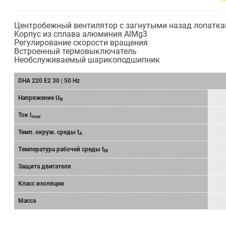
Центробежный вентилятор с загнутыми назад лопатк
Kорпус из сплава алюминия AlMg3
Регулирование скорости вращения
Bстроенный термовыключатель
Hеобслуживаемый шарикоподшипник
DHA 220 E2 30 | 50 Hz
Напряжение U
N
Ток I
max
Темп. окруж. среды t
A
Tемпературa рабочeй среды t
M
Защита двигателя
Класс изоляции
Масса