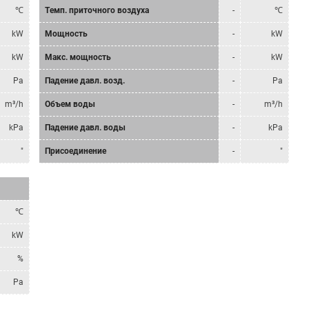
℃
Tемп. приточного воздуха
-
℃
kW
Мощность
-
kW
kW
Mакс. мощность
-
kW
Pa
Падение давл. возд.
-
Pa
m³/h
Объем воды
-
m³/h
kPa
Падение давл. воды
-
kPa
"
Присоединение
-
"
℃
kW
%
Pa