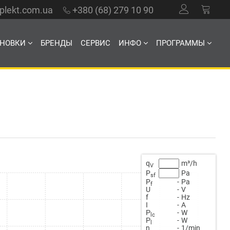
mplekt.com.ua
+380 (68) 279 10 90
АНОВКИ
БРЕНДЫ
СЕРВИС
ИНФО
ПРОГРАММЫ
q
m³/h
V
P
Pa
sf
P
-
Pa
f
U
-
V
f
-
Hz
Ι
-
A
Ρ
-
W
lc
Ρ
-
W
l
n
-
1/min