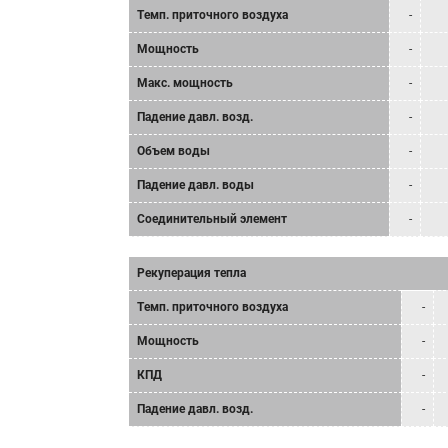
Tемп. приточного воздуха
-
Мощность
-
Mакс. мощность
-
Падение давл. возд.
-
Объем воды
-
Падение давл. воды
-
Соединительный элемент
-
Рекуперация тепла
Tемп. приточного воздуха
-
Мощность
-
КПД
-
Падение давл. возд.
-