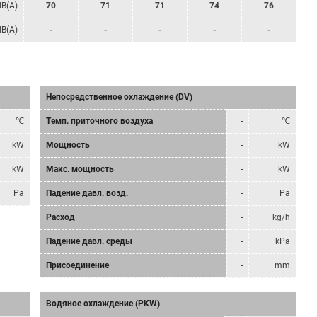
dB(A)
70
71
71
74
76
dB(A)
-
-
-
-
-
Непосредственное охлаждение (DV)
℃
Tемп. приточного воздуха
-
℃
kW
Мощность
-
kW
kW
Mакс. мощность
-
kW
Pa
Падение давл. возд.
-
Pa
Расход
-
kg/h
Падение давл. среды
-
kPa
Присоединение
-
mm
Водяное охлаждение (PKW)