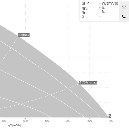
SFP
-
W/(m³/s)
η
-
%
Fa
η
-
%
t
S
-
3
ηmax
4
70% ηmax
5
400
500
600
700
800
900
qV [m³/h]