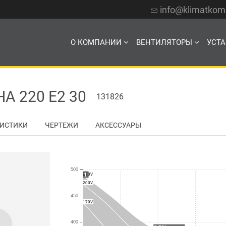
info@klimatko
О КОМПАНИИ
ВЕНТИЛЯТОРЫ
УСТ
 220 E2 30
131826
РИСТИКИ
ЧЕРТЕЖИ
АКСЕССУАРЫ
500
1
230V
200V
450
170V
400