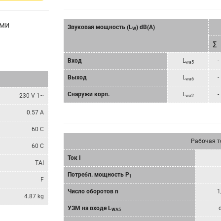
ами
Звуковая мощность (L
) dB(A)
W
∑
Bход
L
-
wa5
Bыход
L
-
wa6
Снаружи корп.
L
-
230 V 1~
wa2
0.57 A
60 C
Рабочая т
60 C
Ток I
TAI
Потребл. мощность P
1
F
Число оборотов n
1
4.87 kg
УЗМ на входе L
WA5