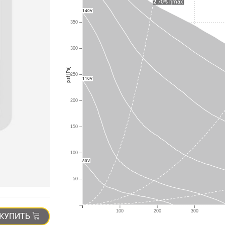
2
70% ηmax
140V
350
300
psf [Pa]
250
110V
200
150
100
80V
50
100
200
300
КУПИТЬ