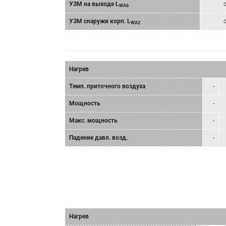
УЗМ на выходе L
WA6
УЗМ снаружи корп. L
WA2
Нагрев
Tемп. приточного воздуха
-
Мощность
-
Mакс. мощность
-
Падение давл. возд.
-
Нагрев