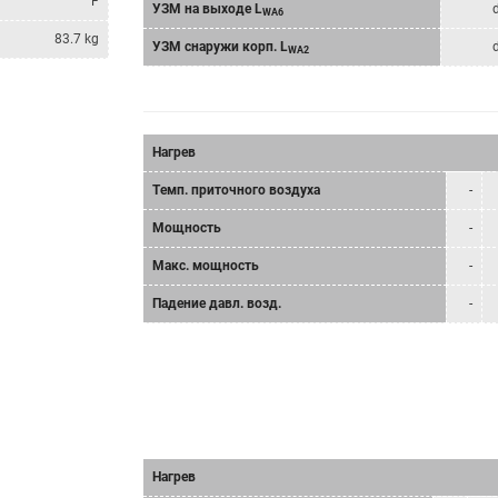
F
УЗМ на выходе L
WA6
83.7 kg
УЗМ снаружи корп. L
WA2
Нагрев
Tемп. приточного воздуха
-
Мощность
-
Mакс. мощность
-
Падение давл. возд.
-
Нагрев