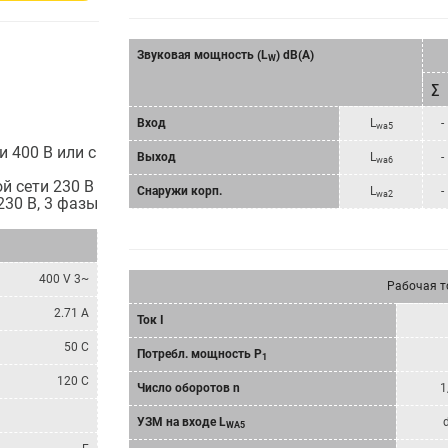
Звуковая мощность (L
) dB(A)
W
∑
Bход
L
-
wa5
 400 В или с
Bыход
L
-
wa6
й сети 230 В
Снаружи корп.
L
-
wa2
230 В, 3 фазы
400 V 3~
Рабочая т
2.71 A
Ток I
50 C
Потребл. мощность P
1
120 C
Число оборотов n
1
УЗМ на входе L
WA5