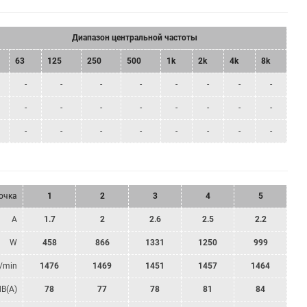
Диапазон центральной частоты
63
125
250
500
1k
2k
4k
8k
-
-
-
-
-
-
-
-
-
-
-
-
-
-
-
-
-
-
-
-
-
-
-
-
очка
1
2
3
4
5
A
1.7
2
2.6
2.5
2.2
W
458
866
1331
1250
999
/min
1476
1469
1451
1457
1464
dB(A)
78
77
78
81
84