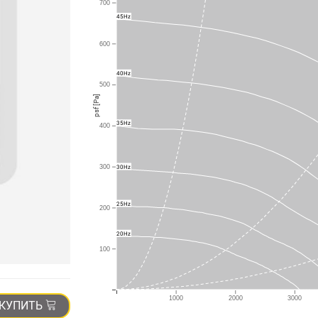
700
45Hz
600
40Hz
500
psf [Pa]
35Hz
400
30Hz
300
25Hz
200
20Hz
100
1000
2000
3000
КУПИТЬ