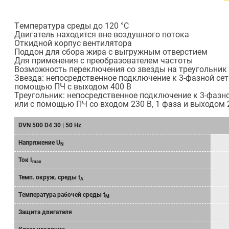
Tемпература среды до 120 °С
Двигатель находится вне воздушного потока
Oткидной корпус вентилятора
Поддон для сбора жира с выгружным отверстием
Для применения с преобразователем частоты
Возможность переключения со звезды на треугольник
Звезда: непосредственное подключение к 3-фазной сети
помощью ПЧ с выходом 400 В
Треугольник: непосредственное подключение к 3-фазно
или с помощью ПЧ со входом 230 В, 1 фаза и выходом 
DVN 500 D4 30 | 50 Hz
Напряжение U
N
Ток I
max
Темп. окруж. среды t
A
Tемпературa рабочeй среды t
M
Защита двигателя