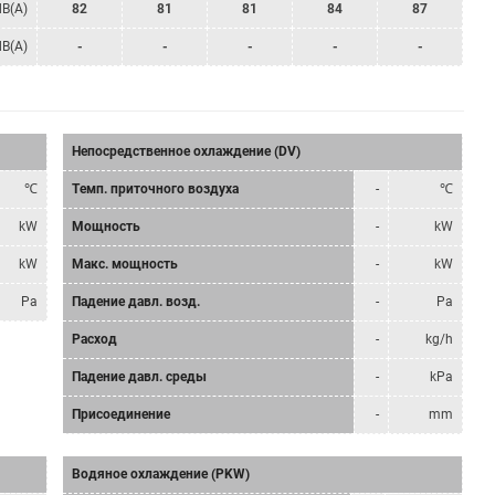
dB(A)
82
81
81
84
87
dB(A)
-
-
-
-
-
Непосредственное охлаждение (DV)
℃
Tемп. приточного воздуха
-
℃
kW
Мощность
-
kW
kW
Mакс. мощность
-
kW
Pa
Падение давл. возд.
-
Pa
Расход
-
kg/h
Падение давл. среды
-
kPa
Присоединение
-
mm
Водяное охлаждение (PKW)