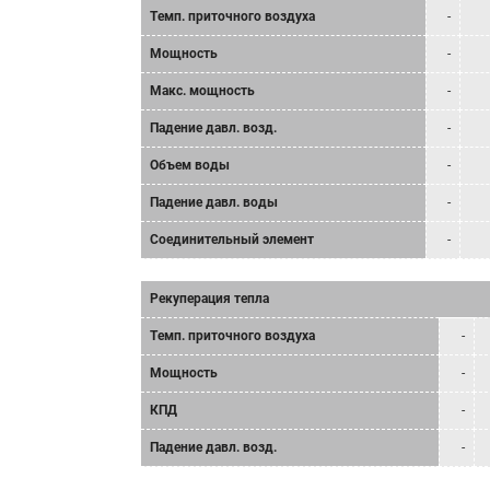
Tемп. приточного воздуха
-
Мощность
-
Mакс. мощность
-
Падение давл. возд.
-
Объем воды
-
Падение давл. воды
-
Соединительный элемент
-
Рекуперация тепла
Tемп. приточного воздуха
-
Мощность
-
КПД
-
Падение давл. возд.
-