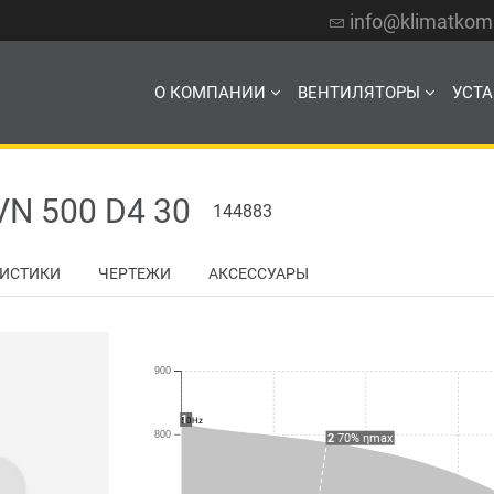
info@klimatko
О КОМПАНИИ
ВЕНТИЛЯТОРЫ
УСТ
 500 D4 30
144883
РИСТИКИ
ЧЕРТЕЖИ
АКСЕССУАРЫ
900
1
50Hz
800
2
70% ηmax