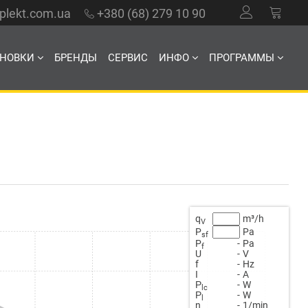
mplekt.com.ua
+380 (68) 279 10 90
АНОВКИ
БРЕНДЫ
СЕРВИС
ИНФО
ПРОГРАММЫ
q
m³/h
V
P
Pa
sf
P
-
Pa
f
U
-
V
f
-
Hz
Ι
-
A
Ρ
-
W
lc
Ρ
-
W
l
n
-
1/min