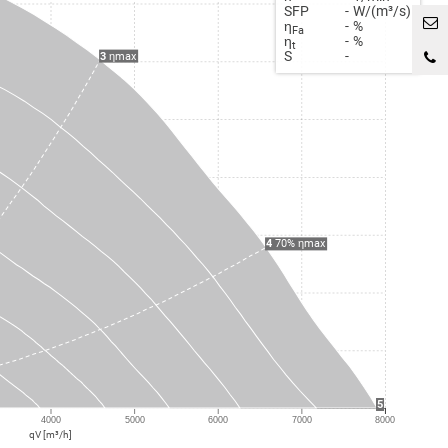
SFP
-
W/(m³/s)
η
-
%
Fa
η
-
%
t
S
-
3
ηmax
4
70% ηmax
5
4000
5000
6000
7000
8000
qV [m³/h]