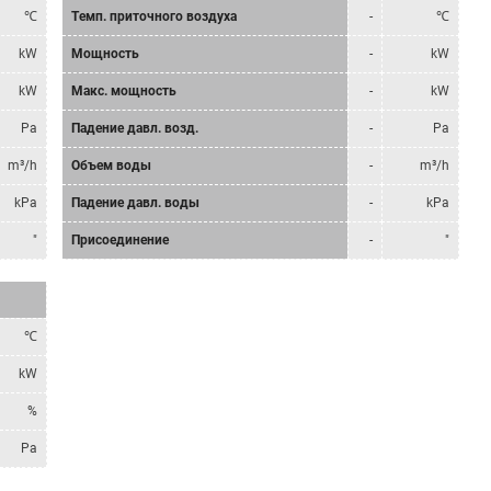
℃
Tемп. приточного воздуха
-
℃
kW
Мощность
-
kW
kW
Mакс. мощность
-
kW
Pa
Падение давл. возд.
-
Pa
m³/h
Объем воды
-
m³/h
kPa
Падение давл. воды
-
kPa
"
Присоединение
-
"
℃
kW
%
Pa